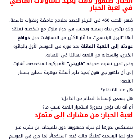
الحبار: ظهور لافت يعيد تساؤلات الماضي
في
لعبة الحبار
ظهر اللاعب 456 في التريلر الجديد بملامح غامضة ونظرات حاسمة،
وهو يرتدي بدلة رسمية ويجلس في حوار متوتر مع شخصية يُعتقد
أنها “الرجل الرئيسي”، ما أثار الكثير من التساؤلات حول
دوافع
عودته إلى اللعبة القاتلة
بعد فوزه في الموسم الأول بالجائزة
الكبرى، وانسحابه من اللعبة نهائيًا في النهاية.
وفي تقرير نشرته صحيفة
“فاريتي”
الأميركية المتخصصة، أشارت
إلى أن ظهور جي هون يُعيد طرح أسئلة جوهرية تتعلق بمسار
القصة:
هل عاد للانتقام؟
هل يسعى لإسقاط النظام من الداخل؟
أم أنه بات يؤمن بضرورة استمرار اللعبة لسببٍ ما؟
لعبة الحبار: من مشارك إلى متمرّد
نتفليكس بدورها لم تترك جمهورها دون تلميحات، بل نشرت عبر
قنواتها الرسمية تعليقًا قالت فيه: “استكمالًا لما جرى في الموسم