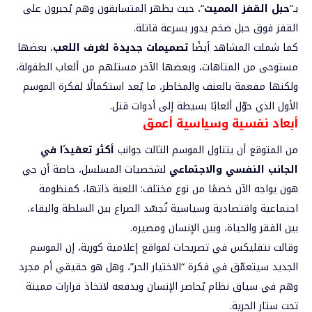
بـ”
حبل القفز المميت
“، حيث يظهر المتسابقون وهم يُجبرون على
القفز فوق حبل ضخم يدور بسرعة قاتلة.
كما شملت المشاهد أيضًا
تصميمات جديدة لغرف اللعب
، بعضها
مستوحى من المتاهات، وبعضها الآخر مستلهم من ألعاب الطفولة،
ولكنها مفعمة بالعنف والمخاطر، ما يُعد استكمالًا لفكرة الموسم
الأول الذي حوّل ألعابًا بسيطة إلى أدوات قتل.
أبعاد نفسية وسياسية أعمق
من المتوقع أن يتناول الموسم الثالث جوانب
أكثر تعقيدًا في
الجانب النفسي والاجتماعي
لشخصيات المسلسل، خاصة أن جي
هون يواجه الآن خصمًا من نوع مختلف: اللعبة ذاتها، كمنظومة
اجتماعية واقتصادية وسياسية تُجسّد الصراع بين السلطة والبقاء،
بين الفقر والحياة، وبين الإنسان ومصيره.
وقالت نتفليكس في تصريحات لمواقع إعلامية كورية، إن الموسم
الجديد سيتعمّق في فكرة “الاختيار الحر”، وهل هو حقيقي أم مجرد
وهم في سياق نظام يُحاصر الإنسان ويدفعه لاتخاذ قرارات مميتة
تحت ستار الحرية.