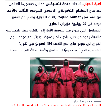
لعبة الحبار
..
أشعلت منصة
نتفليكس
حماس جمهورها العالمي
بعد طرح
المقطع التشويقي الرسمي للموسم الثالث والأخير
من مسلسل “Squid Game” (
لعبة الحبار
)
، والذي من المقرر
عرضه في
27 يونيو/ حزيران الجاري
.
المسلسل الذي تحول منذ موسمه الأول إلى ظاهرة فنية واجتماعية
عالمية، يعود من جديد بأجواء أكثر غموضًا وتوتّرًا، مع عودة النجم
الكوري
لي جونج جاي
بدور اللاعب
456 (سونغ جي هون)
،
الشخصية التي أصبحت رمزًا للمسلسل ولأسئلته الأخلاقية العميقة.
مسلسل لعبة الحبار