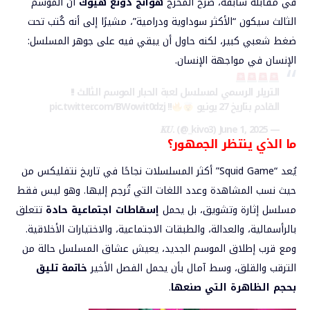
في مقابلة سابقة، صرّح المخرج
هوانج دونغ هيوك
أن الموسم
الثالث سيكون “الأكثر سوداوية ودرامية”، مشيرًا إلى أنه كُتب تحت
ضغط شعبي كبير، لكنه حاول أن يبقي فيه على جوهر المسلسل:
الإنسان في مواجهة الإنسان.
التريلر الرسمي لمسلسل لعبة الحبار الموسم الثالث !!
القادم بتاريخ 27 يونيو
!!
pic.twitter.com/BWowit0dzj
June 1, 2025
— 𝑲𝑼. (@_kivo3)
ما الذي ينتظر الجمهور؟
يُعد “Squid Game” أكثر المسلسلات نجاحًا في تاريخ نتفليكس من
حيث نسب المشاهدة وعدد اللغات التي تُرجم إليها. وهو ليس فقط
مسلسل إثارة وتشويق، بل يحمل
إسقاطات اجتماعية حادة
تتعلق
بالرأسمالية، والعدالة، والطبقات الاجتماعية، والاختيارات الأخلاقية.
ومع قرب إطلاق الموسم الجديد، يعيش عشاق المسلسل حالة من
الترقب والقلق، وسط آمال بأن يحمل الفصل الأخير
خاتمة تليق
بحجم الظاهرة التي صنعها
.