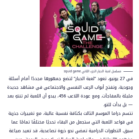
مسلسل لعبة الحبار الجزء الثاني squid game
في 27 يونيو، تعود “لعبة الحبار” لتضع جمهورها مجددًا أمام أسئلة
وجودية، وتفتح أبواب الرعب النفسي والاجتماعي في مشاهد جديدة
مليئة بالمفاجآت. ومع عودة اللاعب 456، يبدو أن اللعبة لم تنتهِ بعد
— بل بدأت للتو.
تتسم دراما الموسم الثالث بكثافة نفسية عالية، مع تغييرات جذرية
في قواعد اللعبة التي ستجعل من البقاء تحديًا مختلفًا تمامًا عما
سبق. التطورات الدرامية تمضي نحو ذروة تصاعدية، قد تعيد صياغة