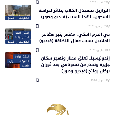
28 فبراير، 2025
البرازيل تستبدل الكلاب بطائر لحراسة
السجون.. لهذا السبب (فيديو وصور)
المنوعات
فيديو
24 ديسمبر، 2023
إختيار المحرر
في الحرم المكي.. معتمر يثير مشاعر
الأكثر قراءة
الملايين بسبب عمال النظافة (فيديو)
المنوعات
فيديو
31 مارس، 2026
الأكثر قراءة
إندونيسيا.. تغلق مطار وتهجر سكان
المنوعات
زلزال
جزيرة وتحذر من تسونامي بعد ثوران
فيديو
بركان روانج (فيديو وصور)
19 أبريل، 2024