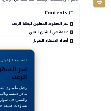
Contents
سر السقوط المفاجئ لبطلة الرعب
صدمة في الشارع الفني
أسرار الاختفاء الطويل
السابعة الإخبارية | 6
سر السقو
الرعب
رحيل مأساوي للفن
يناهز خمسة وثلاثي
والتشرد في شوارع
تساؤلات عميقة حو