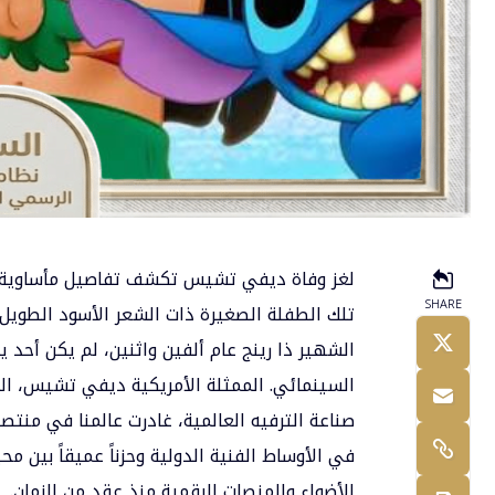
لغز وفاة ديفي تشيس تكشف تفاصيل مأساوية عاش
SHARE
تلك الطفلة الصغيرة ذات الشعر الأسود الطوي
الشهير ذا رينج عام ألفين واثنين، لم يكن أحد ي
السينمائي. الممثلة الأمريكية ديفي تشيس، الت
صناعة الترفيه العالمية، غادرت عالمنا في منت
في الأوساط الفنية الدولية وحزناً عميقاً بين 
الأضواء والمنصات الرقمية منذ عقد من الزمان.