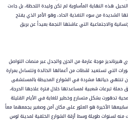
ل. هذه النهاية المأساوية لم تكن وليدة اللحظة، بل جاءت
ا الشديدة من سوء التغذية الحاد، وهو الأمر الذي يفتح
سانية والاجتماعية التي عاشتها النجمة بعيداً عن بريق
وي هيرنانديز موجة عارمة من الحزن والجدل عبر منصات التواصل
رات التي تستعيد لقطات من أعمالها الخالدة وتتساءل بمرارة
 أن تنتهي حياتها مشردة في الشوارع المحيطة بالمستشفى
لق حملة تبرعات شعبية لمساعدتها خلال فترة علاجها الحرجة،
لصحية تدهورت بشكل متسارع وخطير للغاية في الأيام القليلة
أسابيعها الأخيرة هو العثور على مكان آمن وصغير يجمعهما معاً
ت منه لسنوات طويلة وسط أزقة الشوارع الخلفية لمدينة لوس