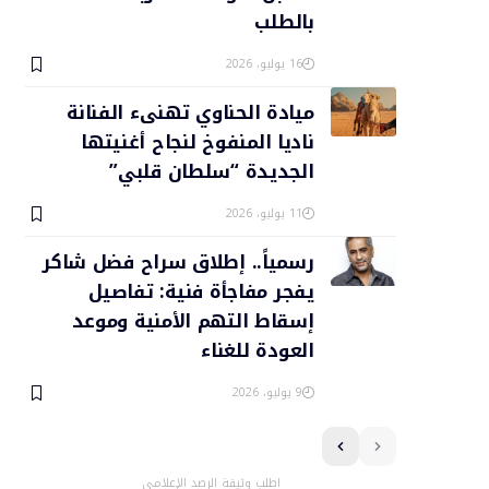
بالطلب
16 يوليو، 2026
ميادة الحناوي تهنىء الفنانة
ناديا المنفوخ لنجاح أغنيتها
الجديدة “سلطان قلبي”
11 يوليو، 2026
رسمياً.. إطلاق سراح فضل شاكر
يفجر مفاجأة فنية: تفاصيل
إسقاط التهم الأمنية وموعد
العودة للغناء
9 يوليو، 2026
اطلب وثيقة الرصد الإعلامي