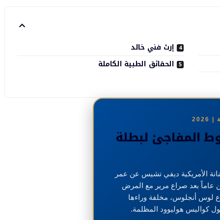
إرث فني خالد
الحقائق الطبية الكاملة
202
ط المفاجئ لبطلة
انة الأمريكية ديفي تشيس عن عمر
ن عاماً بعد صراع مرير مع المرض
 لوس أنجلوس، مخلفة وراءها
ل كواليس هوليوود المظلمة.