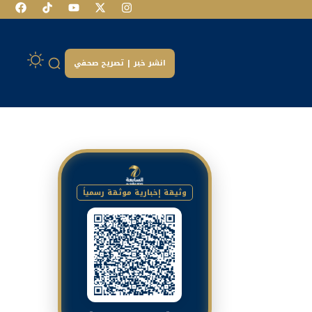
انشر خبر | تصريح صحفي
وثيقة إخبارية موثقة رسمياً