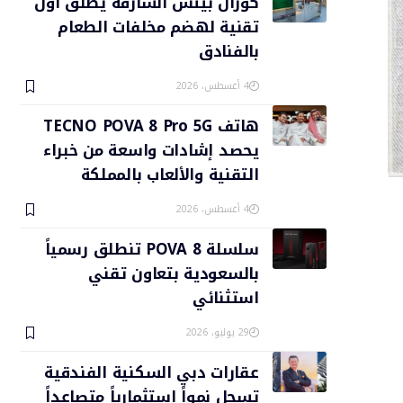
كورال بيتش الشارقة يطلق أول
تقنية لهضم مخلفات الطعام
بالفنادق
4 أغسطس، 2026
هاتف TECNO POVA 8 Pro 5G
يحصد إشادات واسعة من خبراء
التقنية والألعاب بالمملكة
4 أغسطس، 2026
سلسلة POVA 8 تنطلق رسمياً
بالسعودية بتعاون تقني
استثنائي
29 يوليو، 2026
عقارات دبي السكنية الفندقية
تسجل نمواً استثمارياً متصاعداً