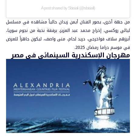
A post shared by Sbisiali (@sbisiali)
من جهة أخرى، يصور الفنان أيمن زيدان حالياً مشاهده في مسلسل
ليالي روكسي، إخراج محمد عبد العزيز، برفقة نخبة من نجوم سوريا،
أبرزهم سلاف فواخرجي، دريد لحام، منى واصف، ليكون جاهزاً للعرض
في موسم دراما رمضان 2025.
مهرجان الإسكندرية السينمائي في مصر