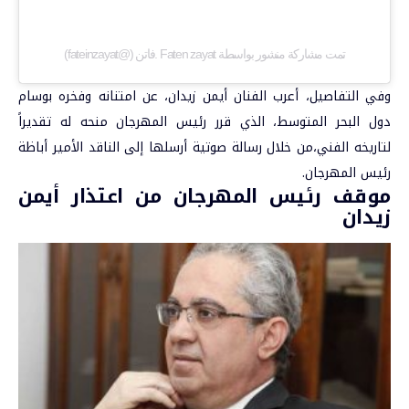
تمت مشاركة منشور بواسطة ‏‎Faten zayat .فاتن‎‏ (@‏‎fateinzayat‎‏)
وفي التفاصيل، أعرب الفنان أيمن زيدان، عن امتنانه وفخره بوسام
دول البحر المتوسط، الذي قرر رئيس المهرجان منحه له تقديراً
لتاريخه الفني،من خلال رسالة صوتية أرسلها إلى الناقد الأمير أباظة
رئيس المهرجان.
موقف رئيس المهرجان من اعتذار أيمن
زيدان