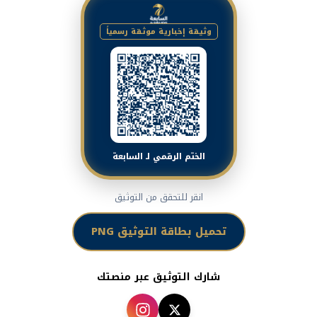
وثيقة إخبارية موثقة رسمياً
الختم الرقمي لـ السابعة
انقر للتحقق من التوثيق
تحميل بطاقة التوثيق PNG
شارك التوثيق عبر منصتك