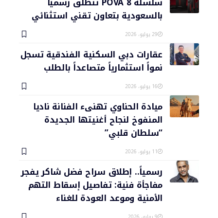
سلسلة POVA 8 تنطلق رسمياً
بالسعودية بتعاون تقني استثنائي
29 يوليو، 2026
عقارات دبي السكنية الفندقية تسجل
نمواً استثمارياً متصاعداً بالطلب
16 يوليو، 2026
ميادة الحناوي تهنىء الفنانة ناديا
المنفوخ لنجاح أغنيتها الجديدة
“سلطان قلبي”
11 يوليو، 2026
رسمياً.. إطلاق سراح فضل شاكر يفجر
مفاجأة فنية: تفاصيل إسقاط التهم
الأمنية وموعد العودة للغناء
9 يوليو، 2026