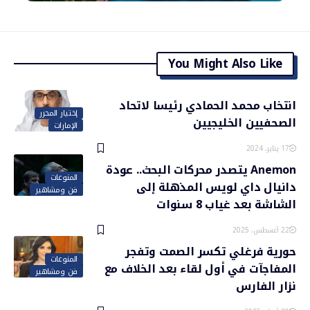
You Might Also Like
انتخاب محمد الحمادي رئيسا لاتحاد
إختيار المحرر
الصحفيين الخليجيين
الإمارات
17 يناير، 2024
Anemon يتصدر محركات البحث.. عودة
المنوعات
دانيال داي لويس المذهلة إلى
فن ومشاهير
الشاشة بعد غياب 8 سنوات
22 أغسطس، 2025
حورية فرغلي تكسر الصمت وتفجر
المنوعات
المفاجآت في أول لقاء بعد الخلاف مع
فن ومشاهير
نزار الفارس