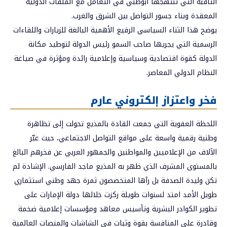
الثاقبة التي تنتهجها أبوظبي في التعامل مع الملفات الدولية
المعقدة وبناء جسور التواصل بين الشرق والغرب.
يوضح هذا الثناء السياسي الرفيع الأهمية البالغة للزيارات واللقاءات
الرسمية التي يجريها صاحب السمو رئيس الدولة لتوطيد مكانة
الدولة كقوة اقتصادية وسياسية وإعلامية رائدة ومؤثرة في صياغة
النظام الدولي المعاصر.
فخر واعتزاز إلكتروني عارم
اللحظة العفوية التي جمعت القادة بالمذيع تحولت إلى تظاهرة
وطنية رقمية واسعة على مواقع التواصل الاجتماعي، حيث عبّر
الآلاف من الإعلاميين والمواطنين والجمهور العربي عن فخرهم البالغ
بالمستوى المشرف الذي ظهر به المذيع ماجد الفارسي. الإشادة لم
تكن وليدة الصدفة بل رآها المتخصصون ثمرة جهد وطني استثماري
طويل الأمد امتد لسنوات طويلة ركزت خلالها دولة الإمارات على
تطوير الكوادر البشرية وتأسيس معاهد ومؤسسات إعلامية ضخمة
وقادرة على المنافسة بقوة وثبات في الشاشات والمنصات العالمية