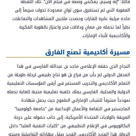
قائلاً: “إنه وسيم، يمكنني وضعه في فيلم الآن”. تلك اللقطة
العفوية التي لم تستغرق سوى ثوانٍ معدودة تحولت سريعاً إلى
مادة مرئية عابرة للقارات وحصدت ملايين المشاهدات والتفاعلات
نظراً لما تحمله من معانٍ ودلالات فخر واعتزاز بالهوية الفكرية
والأكاديمية لأبناء الإمارات.
مسيرة أكاديمية تصنع الفارق
النجاح الذي حققه الإعلامي ماجد بن عبدالله الفارسي في هذا
المحفل الدولي لم يأتِ من فراغ بل هو نتاج طبيعي لرحلة طويلة من
التعلم الأكاديمي والتدريب المستمر في أرقى المؤسسات التعليمية
الدولية والمحلية. الفارسي يملك خلفية تعليمية متينة للغاية تجعله
نموذجاً مشرفاً للشباب الإماراتي الطموح حيث يحمل شهادة
الماجستير في الثقافة والأعمال الإبداعية من “جامعة كولومبيا”
العريقة بالولايات المتحدة الأمريكية، إلى جانب حصوله على درجة
البكالوريوس في الإعلام التطبيقي من “كليات التقنية العليا” داخل
الدولة. هذا المزيج الأكاديمي الفريد صقل مهاراته التواصلية ومنحه