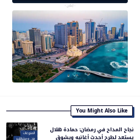
- إعلان -
You Might Also Like
نجاح المداح في رمضان: حمادة هلال
المنوعات
يستعد لطرح أحدث أغانيه ويشوق
فن ومشاهير