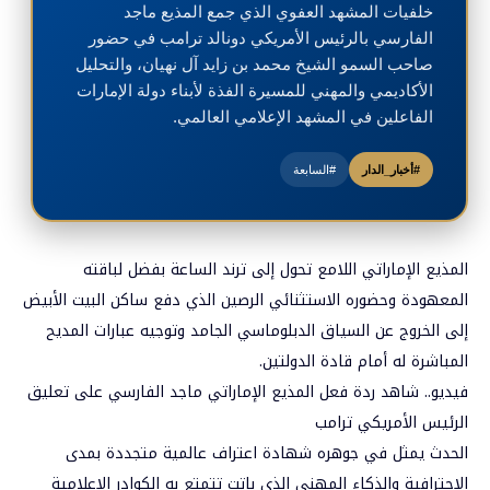
خلفيات المشهد العفوي الذي جمع المذيع ماجد
الفارسي بالرئيس الأمريكي دونالد ترامب في حضور
صاحب السمو الشيخ محمد بن زايد آل نهيان، والتحليل
الأكاديمي والمهني للمسيرة الفذة لأبناء دولة الإمارات
الفاعلين في المشهد الإعلامي العالمي.
#أخبار_الدار
#السابعة
المذيع الإماراتي اللامع تحول إلى ترند الساعة بفضل لباقته
المعهودة وحضوره الاستثنائي الرصين الذي دفع ساكن البيت الأبيض
إلى الخروج عن السياق الدبلوماسي الجامد وتوجيه عبارات المديح
المباشرة له أمام قادة الدولتين.
فيديو.. شاهد ردة فعل المذيع الإماراتي ماجد الفارسي على تعليق
الرئيس الأمريكي ترامب
الحدث يمثل في جوهره شهادة اعتراف عالمية متجددة بمدى
الاحترافية والذكاء المهني الذي باتت تتمتع به الكوادر الإعلامية