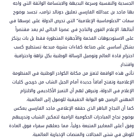
الجسدية والنفسية وسرعة البديهة والابتسامة الواثقة التي واجه
بها ماجد بن عبدالله الفارسي تعليق دونالد ترامب، تجسد بوضوح
سمات “الدبلوماسية الإعلامية” التي تحرص الدولة على غرسها في
أبنائها. الإعلام القوي والناجح في عصرنا الحالي لم يعد مقتصراً
على الاستوديوهات الفخمة والأجهزة المتطورة فقط بل بات يرتكز
بشكل أساسي على صناعة كفاءات بشرية مبدعة تستطيع كسب
احترام قادة العالم وتوصيل الرسالة الوطنية بكل نزاهة واحترافية
واقتدار.
تأتي هذه الواقعة لتعزز من مكانة الكوادر الوطنية في المنظومة
الإعلامية وتفتح آفاقاً جديدة أمام الجيل الشاب من خريجي كليات
الإعلام في الدولة، وتبرهن لهم أن التميز الأكاديمي والالتزام
المهني الرصين هو البوابة الحقيقية للوصول إلى العالمية.
كما أن النجاح الباهر الذي حققه الإعلامي ماجد الفارسي يعكس
بوضوح نجاح المبادرات الحكومية الرامية لتمكين الشباب وتدريبهم
وفق أعلى المعايير المتبعة دولياً، مما جعلهم سفراء فوق العادة
للوطن في شتى المجالات والمنصات الإخبارية العالمية.