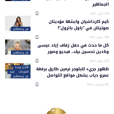
الجماهير
21 أبريل، 2025
كيم كارداشيان وابنتها مؤديتان
صوتيتان في “باول باترول”!
فن ومشاهير
13 يونيو، 2023
كل ما حدث في حفل زفاف إياد عيسى
ونادين تحسين بيك.. فيديو وصور
فن ومشاهير
22 يوليو، 2024
الأكثر قراءة
ظهور جريء للبلوجر نرمين طارق برفقة
المنوعات
تريند
عمرو دياب يشعل مواقع التواصل
فن ومشاهير
9 أغسطس، 2024