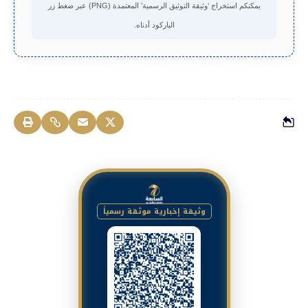
يمكنكم استخراج ‘وثيقة التوثيق الرسمية’ المعتمدة (PNG) عبر ضغط زر
الباركود أدناه.
وثيقة إخبارية موثقة رسمياً