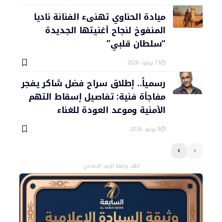
ميادة الحناوي تهنىء الفنانة ناديا
المنفوخ لنجاح أغنيتها الجديدة
“سلطان قلبي”
11 يوليو، 2026
رسمياً.. إطلاق سراح فضل شاكر يفجر
مفاجأة فنية: تفاصيل إسقاط التهم
الأمنية وموعد العودة للغناء
9 يوليو، 2026
اطلب وثيقة الرصد الإعلامي