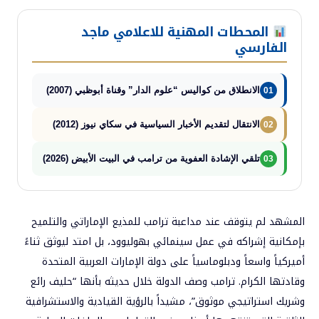
المحطات المهنية للاعلامي ماجد
الفارسي
الانطلاق من كواليس “علوم الدار” وقناة أبوظبي (2007)
01
الانتقال لتقديم الأخبار السياسية في سكاي نيوز (2012)
02
تلقي الإشادة العفوية من ترامب في البيت الأبيض (2026)
03
المشهد لم يتوقف عند مداعبة ترامب للمذيع الإماراتي والتلميح
بإمكانية إشراكه في عمل سينمائي بهوليوود، بل امتد ليوثق ثناءً
أميركياً واسعاً ودبلوماسياً على دولة الإمارات العربية المتحدة
وقادتها الكرام. ترامب وصف الدولة خلال حديثه بأنها “حليف رائع
وشريك استراتيجي موثوق”، مشيداً بالرؤية القيادية والاستشرافية