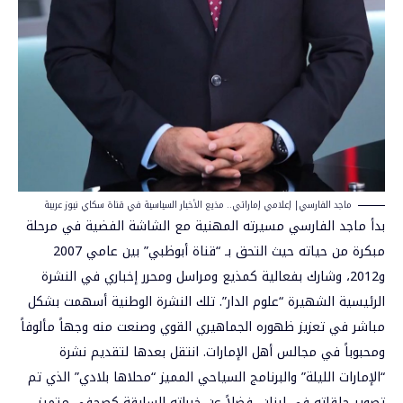
ماجد الفارسي| إعلامي إماراتي.. مذيع الأخبار السياسية في قناة سكاي نيوز عربية
بدأ ماجد الفارسي مسيرته المهنية مع الشاشة الفضية في مرحلة
مبكرة من حياته حيث التحق بـ “قناة أبوظبي” بين عامي 2007
و2012، وشارك بفعالية كمذيع ومراسل ومحرر إخباري في النشرة
الرئيسية الشهيرة “علوم الدار”. تلك النشرة الوطنية أسهمت بشكل
مباشر في تعزيز ظهوره الجماهيري القوي وصنعت منه وجهاً مألوفاً
ومحبوباً في مجالس أهل الإمارات. انتقل بعدها لتقديم نشرة
“الإمارات الليلة” والبرنامج السياحي المميز “محلاها بلادي” الذي تم
تصوير حلقاته في لبنان، فضلاً عن خبراته السابقة كصحفي متميز