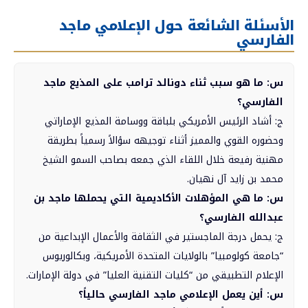
الأسئلة الشائعة حول الإعلامي ماجد
الفارسي
س: ما هو سبب ثناء دونالد ترامب على المذيع ماجد
الفارسي؟
ج: أشاد الرئيس الأمريكي بلباقة ووسامة المذيع الإماراتي
وحضوره القوي والمميز أثناء توجيهه سؤالاً رسمياً بطريقة
مهنية رفيعة خلال اللقاء الذي جمعه بصاحب السمو الشيخ
محمد بن زايد آل نهيان.
س: ما هي المؤهلات الأكاديمية التي يحملها ماجد بن
عبدالله الفارسي؟
ج: يحمل درجة الماجستير في الثقافة والأعمال الإبداعية من
“جامعة كولومبيا” بالولايات المتحدة الأمريكية، وبكالوريوس
الإعلام التطبيقي من “كليات التقنية العليا” في دولة الإمارات.
س: أين يعمل الإعلامي ماجد الفارسي حالياً؟