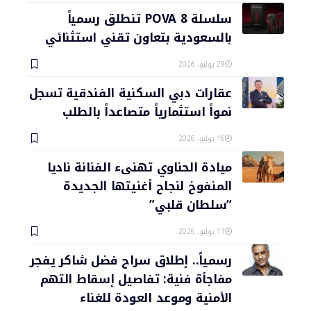
سلسلة POVA 8 تنطلق رسمياً
بالسعودية بتعاون تقني استثنائي
29 يوليو، 2026
عقارات دبي السكنية الفندقية تسجل
نمواً استثمارياً متصاعداً بالطلب
16 يوليو، 2026
ميادة الحناوي تهنىء الفنانة ناديا
المنفوخ لنجاح أغنيتها الجديدة
“سلطان قلبي”
11 يوليو، 2026
رسمياً.. إطلاق سراح فضل شاكر يفجر
مفاجأة فنية: تفاصيل إسقاط التهم
الأمنية وموعد العودة للغناء