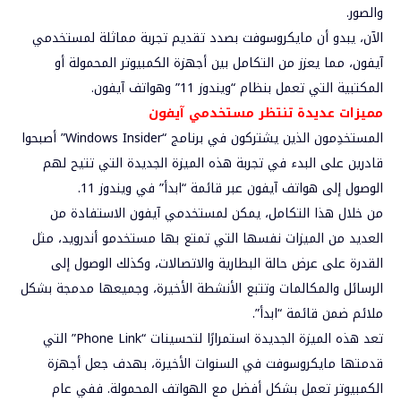
والصور.
الآن، يبدو أن مايكروسوفت بصدد تقديم تجربة مماثلة لمستخدمي
آيفون، مما يعزز من التكامل بين أجهزة الكمبيوتر المحمولة أو
المكتبية التي تعمل بنظام “ويندوز 11” وهواتف آيفون.
مميزات عديدة تنتظر مستخدمي آيفون
المستخدِمون الذين يشتركون في برنامج “Windows Insider” أصبحوا
قادرين على البدء في تجربة هذه الميزة الجديدة التي تتيح لهم
الوصول إلى هواتف آيفون عبر قائمة “ابدأ” في ويندوز 11.
من خلال هذا التكامل، يمكن لمستخدمي آيفون الاستفادة من
العديد من الميزات نفسها التي تمتع بها مستخدمو أندرويد، مثل
القدرة على عرض حالة البطارية والاتصالات، وكذلك الوصول إلى
الرسائل والمكالمات وتتبع الأنشطة الأخيرة، وجميعها مدمجة بشكل
ملائم ضمن قائمة “ابدأ”.
تعد هذه الميزة الجديدة استمرارًا لتحسينات “Phone Link” التي
قدمتها مايكروسوفت في السنوات الأخيرة، بهدف جعل أجهزة
الكمبيوتر تعمل بشكل أفضل مع الهواتف المحمولة. ففي عام