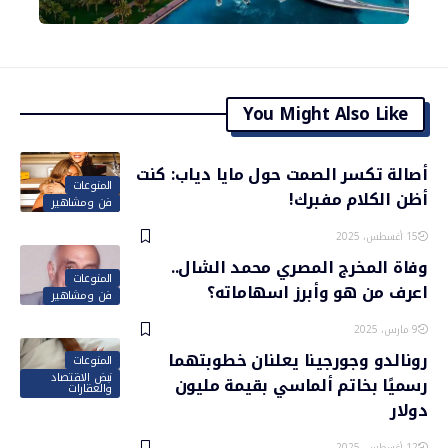
You Might Also Like
أصالة تكسر الصمت حول مايا دياب: كنت
المنوعات
أظن الكلام مفبرك!
فن ومشاهير
15 أغسطس، 2025
وفاة المخرج المصري محمد الشال..
المنوعات
اعرف من هو وأبرز اسهاماته؟
فن ومشاهير
9 مارس، 2025
رونالدو وجورجينا يعلنان خطوبتهما
المنوعات
نبض الاقتصاد
رسميًا بخاتم ألماسي بقيمة مليون
والعقارات
دولار
12 أغسطس، 2025