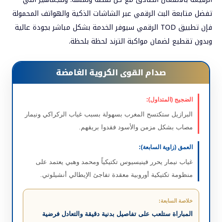
تفضل متابعة البث الرقمي عبر الشاشات الذكية والهواتف المحمولة
فإن تطبيق TOD الرقمي سيوفر الخدمة بشكل مباشر بجودة عالية
وبدون تقطيع لضمان مواكبة الترند لحظة بلحظة.
صدام القوى الكروية الغامضة
الضجيج (المتداول):
البرازيل ستكتسح المغرب بسهولة بسبب غياب الركراكي ونيمار
مصاب بشكل مزمن والأسود فقدوا بريقهم.
العمق (زاوية السابعة):
غياب نيمار يحرر فينيسيوس تكتيكياً ومحمد وهبي يعتمد على
منظومة تكتيكية أوروبية معقدة تفاجئ الإيطالي أنشيلوتي.
خلاصة السابعة:
المباراة ستلعب على تفاصيل بدنية دقيقة والتعادل فرضية