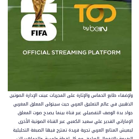
ولإضفاء طابع الحماس والإثارة على المجريات عينت الإدارة الصوتين
الذهبين في عالم التعليق العربي حيث سيتولى المعلق المغربي
جواد بدة الوصف التفصيلي عبر قناة بينما يصدح صوت المعلق
الإماراتي القدير علي سعيد الكعبي عبر القناة الصوتية الأخرى
ليعيش المتابع العربي تجربة فريدة تمتزج فيها الصبغة التحليلية
الرفيعة بالانفعال الصادق مع كل لقطة ولمسة. وللجماهير التي