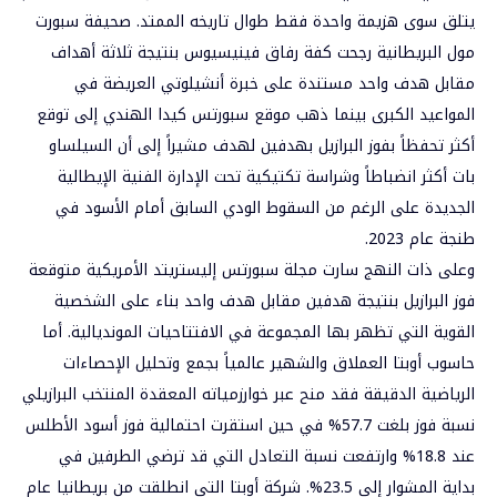
يتلق سوى هزيمة واحدة فقط طوال تاريخه الممتد. صحيفة سبورت
مول البريطانية رجحت كفة رفاق فينيسيوس بنتيجة ثلاثة أهداف
مقابل هدف واحد مستندة على خبرة أنشيلوتي العريضة في
المواعيد الكبرى بينما ذهب موقع سبورتس كيدا الهندي إلى توقع
أكثر تحفظاً بفوز البرازيل بهدفين لهدف مشيراً إلى أن السيلساو
بات أكثر انضباطاً وشراسة تكتيكية تحت الإدارة الفنية الإيطالية
الجديدة على الرغم من السقوط الودي السابق أمام الأسود في
طنجة عام 2023.
وعلى ذات النهج سارت مجلة سبورتس إليستريتد الأمريكية متوقعة
فوز البرازيل بنتيجة هدفين مقابل هدف واحد بناء على الشخصية
القوية التي تظهر بها المجموعة في الافتتاحيات المونديالية. أما
حاسوب أوبتا العملاق والشهير عالمياً بجمع وتحليل الإحصاءات
الرياضية الدقيقة فقد منح عبر خوارزمياته المعقدة المنتخب البرازيلي
نسبة فوز بلغت 57.7% في حين استقرت احتمالية فوز أسود الأطلس
عند 18.8% وارتفعت نسبة التعادل التي قد ترضي الطرفين في
بداية المشوار إلى 23.5%. شركة أوبتا التي انطلقت من بريطانيا عام