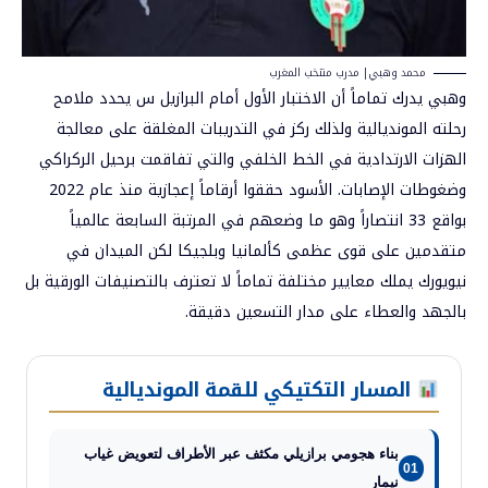
محمد وهبي| مدرب منتخب المغرب
وهبي يدرك تماماً أن الاختبار الأول أمام البرازيل س يحدد ملامح
رحلته المونديالية ولذلك ركز في التدريبات المغلقة على معالجة
الهزات الارتدادية في الخط الخلفي والتي تفاقمت برحيل الركراكي
وضغوطات الإصابات. الأسود حققوا أرقاماً إعجازية منذ عام 2022
بواقع 33 انتصاراً وهو ما وضعهم في المرتبة السابعة عالمياً
متقدمين على قوى عظمى كألمانيا وبلجيكا لكن الميدان في
نيويورك يملك معايير مختلفة تماماً لا تعترف بالتصنيفات الورقية بل
بالجهد والعطاء على مدار التسعين دقيقة.
المسار التكتيكي للقمة المونديالية
بناء هجومي برازيلي مكثف عبر الأطراف لتعويض غياب
01
نيمار