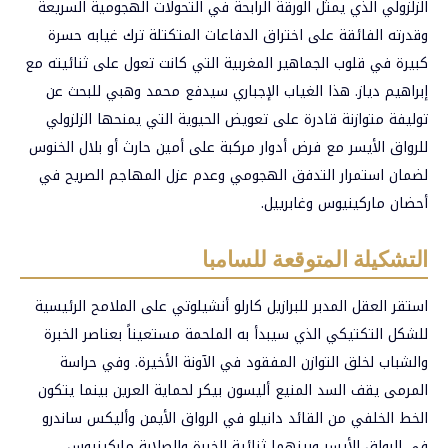
الزلزولي الذي يمثل الورقة الرابحة في التحولات الهجومية السريعة
وقدرته الفائقة على اختراق الدفاعات المتكتلة ترك غيابه حسرة
كبيرة في قلوب الجماهير المغربية التي كانت تعول على ثنائيته مع
إبراهيم دياز. هذا الغياب الإجباري سيدفع محمد وهبي للبحث عن
توليفة متوازنة قادرة على تعويض الحيوية التي يمنحها الزلزولي
للرواق الأيسر مع فرض أدوار مركبة على أمين حارث أو بلال الخنوس
لضمان استمرار التدفق الهجومي وعدم عزل المهاجم الصريح في
أحضان ماركينيوس وغابرييل.
التشكيلة المتوقعة للسامبا
استقر العقل المدبر للبرازيل كارلو أنشيلوتي على الملامح الرئيسية
للشكل التكتيكي الذي سيبدأ به الملحمة مستعيناً بعناصر الخبرة
والشباب لخلق التوازن المفقود في الآونة الأخيرة. وفي حراسة
المرمى يقف السد المنيع أليسون بيكر لحماية العرين بينما يتكون
الخط الخلفي من القائد دانيلو في الرواق الأيمن وأليكس ساندرو
في الرواق الأيسر وبينهما ثنائية الخبرة والصلابة ماركينيوس