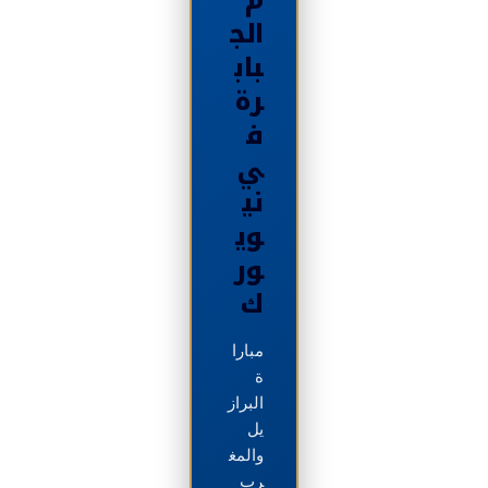
الج
باب
رة
ف
ي
ني
وي
ور
ك
مبارا
ة
البراز
يل
والمغ
رب