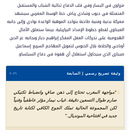
مزراوي في اليسار وفي قلب الدفاع ثنائية الشباب والمستقبل
المتمثلة في ديوب وشادي رياض. خط الوسط المغربي سيشهد
معركة بدنية وفنية طاحنة بتواجد الموهبة الواعدة بوادي وإلى جانبه
العيناوي لقطع خطوط الإمداد البرازيلية. بينما ستعلق الآمال
الهجومية على تحركات العقل المفكر إبراهيم دياز وبجانبه عز الدين
أوناحي والخلابة بلال الخنوس لتمويل المهاجم السريع إسماعيل
صيباري الذي سيحاول استغلال أي هفوة في دفاع السيلساو.
وثيقة تصريح رسمي | السابعة
٢٠٢٦
“
“مواجهة المغرب تحتاج إلى ذهن صافٍ وانضباط تكتيكي
صارم طوال التسعين دقيقة. غياب نيمار مؤثر عاطفياً وفنياً
لكن المجموعة الحالية تملك الجوع الكافي لكتابة تاريخ
جديد في افتتاحية المونديال.”