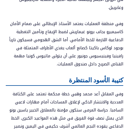
وغابرييل.
وفي منطقة العمليات يعتمد الأستاذ الإيطالي على صمام الأمان
كاسيميرو بجانب برونو غيماريش لضبط الإيقاع وتأمين التغطية
الدفاعية اللازمة للخط الأمامي. أما الشق الهجومي فسيكون نارياً
بوجود لوكاس باكيتا كصانع ألعاب يغذي الأطراف المتمثلة في
رافينيا وفينيسيوس جونيور على أن يتولى ماتيوس كونيا مهمة
القناص الصريح داخل صندوق العمليات.
كتيبة الأسود المنتظرة
وفي المقابل أعد محمد وهبي خطة محكمة تعتمد على الكثافة
العددية والانتشار الذكي لإغلاق المساحات أمام مهارات لاعبي
السامبا. حراسة المرمى ستكون مؤمنة بالعملاق الخبير ياسين بونو
الذي يمثل نصف قوة الفريق في مثل هذه المواعيد الكبرى. الخط
الدفاعي يقوده النجم العالمي أشرف حكيمي في اليمين ونصير