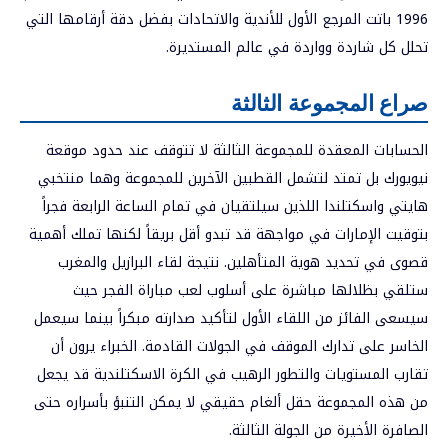
1996 باتت المرجع الأول للأندية والاتحادات بفضل دقة أرقامها التي
تحلل كل شاردة وواردة في عالم المستديرة.
صراع المجموعة الثالثة
الحسابات المعقدة للمجموعة الثالثة لا تتوقف عند حدود موقعة
نيويورك بل تمتد لتشمل القطبين الآخرين للمجموعة وهما منتخبي
هايتي واسكتلندا اللذين سيلتقيان في تمام الساعة الرابعة فجراً
بتوقيت الإمارات في مواجهة قد تبدو أقل بريقاً لكنها تملك أهمية
قصوى في تحديد هوية المتأهلين. نتيجة لقاء البرازيل والمغرب
ستلقي بظلالها مباشرة على أسلوب لعب مباراة الفجر حيث
سيسعى الفائز من اللقاء الأول لتأكيد صدارته مبكراً بينما سيعمل
الخاسر على تدارك الموقف في الجولات القادمة. الخبراء يرون أن
تقارب المستويات والتطور الرهيب في الكرة الاسكتلندية قد يجعل
من هذه المجموعة حقل ألغام حقيقي لا يمكن التنبؤ بأسراره حتى
الصافرة الأخيرة من الجولة الثالثة.