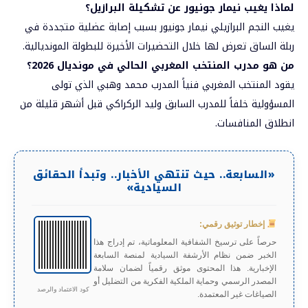
لماذا يغيب نيمار جونيور عن تشكيلة البرازيل؟
يغيب النجم البرازيلي نيمار جونيور بسبب إصابة عضلية متجددة في
ربلة الساق تعرض لها خلال التحضيرات الأخيرة للبطولة المونديالية.
من هو مدرب المنتخب المغربي الحالي في مونديال 2026؟
يقود المنتخب المغربي فنياً المدرب محمد وهبي الذي تولى
المسؤولية خلفاً للمدرب السابق وليد الركراكي قبل أشهر قليلة من
انطلاق المنافسات.
«السابعة.. حيث تنتهي الأخبار.. وتبدأ الحقائق
السيادية»
إخطار توثيق رقمي:
حرصاً على ترسيخ الشفافية المعلوماتية، تم إدراج هذا
الخبر ضمن نظام الأرشفة السيادية لمنصة السابعة
الإخبارية. هذا المحتوى موثق رقمياً لضمان سلامة
المصدر الرسمي وحماية الملكية الفكرية من التضليل أو
كود الاعتماد والرصد
الصياغات غير المعتمدة.