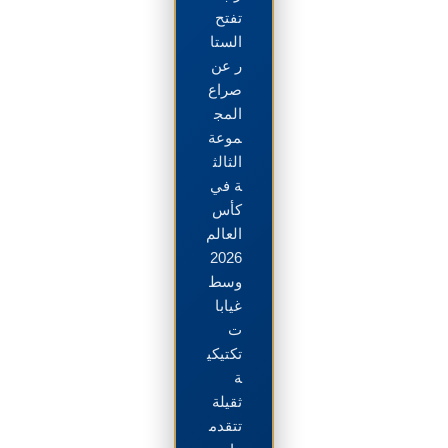
تفتح
الستا
ر عن
صراع
المج
موعة
الثالث
ة في
كأس
العالم
2026
وسط
غيابا
ت
تكتيكي
ة
ثقيلة
تتقدم