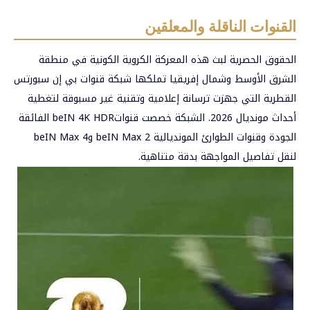
القنوات الناقلة والمعلقين
الحقوق الحصرية لبث هذه المعركة الكروية الكونية في منطقة
الشرق الأوسط وشمال إفريقيا تملكها شبكة قنوات بي إن سبورتس
القطرية التي جهزت ترسانة إعلامية وتقنية غير مسبوقة لتغطية
أحداث مونديال 2026. الشبكة خصصت قنواتbeIN 4K HDR الفائقة
الجودة وقنوات الطوارئ المونديالية beIN Max 2 وbeIN Max 4
لنقل تفاصيل المواجهة بدقة متناهية.