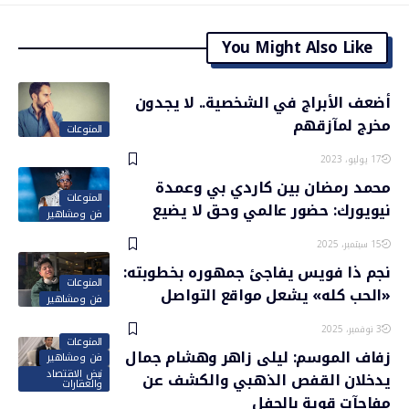
You Might Also Like
أضعف الأبراج في الشخصية.. لا يجدون
مخرج لمآزقهم
المنوعات
17 يوليو، 2023
محمد رمضان بين كاردي بي وعمدة
المنوعات
نيويورك: حضور عالمي وحق لا يضيع
فن ومشاهير
15 سبتمبر، 2025
نجم ذا فويس يفاجئ جمهوره بخطوبته:
المنوعات
«الحب كله» يشعل مواقع التواصل
فن ومشاهير
3 نوفمبر، 2025
المنوعات
زفاف الموسم: ليلى زاهر وهشام جمال
فن ومشاهير
نبض الاقتصاد
يدخلان القفص الذهبي والكشف عن
والعقارات
مفاجآت قوية بالحفل