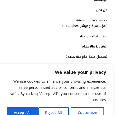
من نحن
خدمة تدقيق السمعة
المؤسسية ومؤشر تغطيات PR
سياسة الخصوصية
الشروط والأحكام
تسجيل جهة حكومية جديدة
الاعتماد الرسمي
We value your privacy
منصة إخبارية مرخصة
We use cookies to enhance your browsing experience,
serve personalized ads or content, and analyze our
traffic. By clicking "Accept All", you consent to our use of
انشر خبرك
cookies.
رقم الترخيص الاتحادي : 8793134
AR
جميع حقوق التوثيق الرقمي محفوظة لمنصة السابعة © 2026.
Accept All
Reject All
Customize