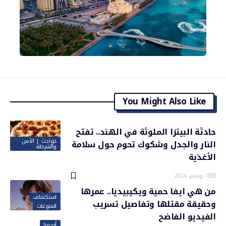
You Might Also Like
حادثة البيتزا الملوثة في الهند.. تفتح
حوادث | الأمن
النار والجدل وشكوك تحوم حول سلامة
والشرطة
الأغذية
10 نوفمبر، 2024
من هي ايفا حمية ويكيبيديا.. عمرها
استكشاف
وحقيقة مقتلها وتفاصيل تسريب
المنوعات
الفيديو الفاضح
أوروبا