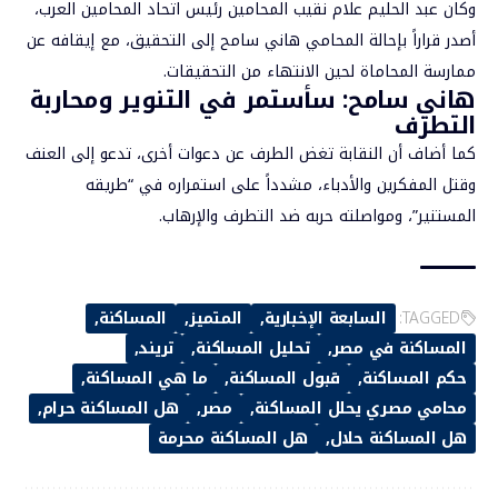
وكان عبد الحليم علام نقيب المحامين رئيس اتحاد المحامين العرب،
أصدر قراراً بإحالة المحامي هاني سامح إلى التحقيق، مع إيقافه عن
ممارسة المحاماة لحين الانتهاء من التحقيقات.
هاني سامح: سأستمر في التنوير ومحاربة
التطرف
كما أضاف أن النقابة تغض الطرف عن دعوات أخرى، تدعو إلى العنف
وقتل المفكرين والأدباء، مشدداً على استمراره في “طريقه
المستنير”، ومواصلته حربه ضد التطرف والإرهاب.
TAGGED:
السابعة الإخبارية
المتميز
المساكنة
المساكنة في مصر
تحليل المساكنة
تريند
حكم المساكنة
قبول المساكنة
ما هي المساكنة
محامي مصري يحلل المساكنة
مصر
هل المساكنة حرام
هل المساكنة حلال
هل المساكنة محرمة