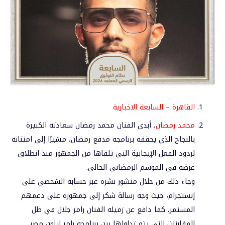
القاهرة – السابعة الاخبارية
محمد رمضان
، أبدى الفنان محمد رمضان سعادته الكبيرة
بالنجاح الذي يحققه برنامجه مدفع رمضان، مشيرًا إلى امتنانه
لردود الفعل الإيجابية التي تلقاها من الجمهور منذ انطلاق
عرضه في الموسم الرمضاني الحالي.
وجاء ذلك من خلال منشور نشره عبر حسابه الشخصي على
إنستجرام، حيث وجه رسالة شكر إلى جمهوره على دعمهم
المستمر، كما دافع عن زميله الفنان رامز جلال في ظل
المقارنات التي يتم تداولها بين برنامجه رامز إيلون مصر