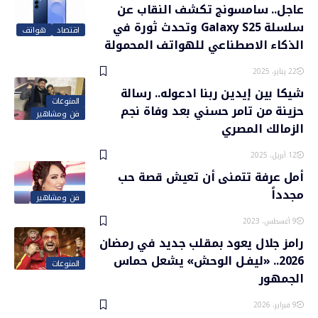
عاجل.. سامسونج تكشف النقاب عن
سلسلة Galaxy S25 وتحدث ثورة في
اقتصاد
هواتف
الذكاء الاصطناعي للهواتف المحمولة
22 يناير، 2025
شيكا بين إيدين ربنا ادعوله.. رسالة
المنوعات
حزينة من تامر حسني بعد وفاة نجم
فن ومشاهير
الزمالك المصري
12 أبريل، 2025
أمل عرفة تتمنى أن تعيش قصة حب
مجدداً
فن ومشاهير
9 أغسطس، 2023
رامز جلال يعود بمقلب جديد في رمضان
2026.. «ليفـل الوحش» يشعل حماس
المنوعات
الجمهور
9 فبراير، 2026