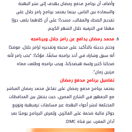
وأضاف أن برنامج مدفع رمضان يهدف إلى نشر البهجة
والسعادة بين الناس، بينما يعتمد برنامج رامز جلال على
تقديم الضحك والمقالب، مشددًا على أن كلاهما يلعب دورًا
مهمًا في الترفيه خلال الشهر الكريم.
محمد رمضان يدافع عن رامز جلال وبرنامجه
وختم حديثه بالتأكيد على محبته وتقديره لرامز جلال، موضحًا
أنه سبق وشارك في أحد برامجه سابقًا، مؤكدًا: “بحب رامز لأنه
ضحكنا كتير ولسه هيضحكنا، وبحب برامجه وطلعت معاه
مرتين زمان”.
تفاصيل برنامج مدفع رمضان
يعتمد برنامج مدفع رمضان على تفاعل محمد رمضان المباشر
مع الجمهور في الشارع المصري، حيث ينتقل بين المحافظات
المختلفة لنشر أجواء البهجة عبر مسابقات ترفيهية وتوزيع
جوائز مالية ضخمة على الفائزين. ويُعرض البرنامج يوميًا بعد
آذان المغرب عبر قناة DMC.