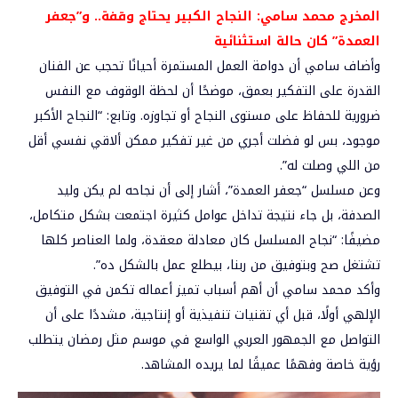
المخرج محمد سامي: النجاح الكبير يحتاج وقفة.. و”جعفر
العمدة” كان حالة استثنائية
وأضاف سامي أن دوامة العمل المستمرة أحيانًا تحجب عن الفنان
القدرة على التفكير بعمق، موضحًا أن لحظة الوقوف مع النفس
ضرورية للحفاظ على مستوى النجاح أو تجاوزه. وتابع: “النجاح الأكبر
موجود، بس لو فضلت أجري من غير تفكير ممكن ألاقي نفسي أقل
من اللي وصلت له”.
وعن مسلسل “جعفر العمدة”، أشار إلى أن نجاحه لم يكن وليد
الصدفة، بل جاء نتيجة تداخل عوامل كثيرة اجتمعت بشكل متكامل،
مضيفًا: “نجاح المسلسل كان معادلة معقدة، ولما العناصر كلها
تشتغل صح وبتوفيق من ربنا، بيطلع عمل بالشكل ده”.
وأكد محمد سامي أن أهم أسباب تميز أعماله تكمن في التوفيق
الإلهي أولًا، قبل أي تقنيات تنفيذية أو إنتاجية، مشددًا على أن
التواصل مع الجمهور العربي الواسع في موسم مثل رمضان يتطلب
رؤية خاصة وفهمًا عميقًا لما يريده المشاهد.