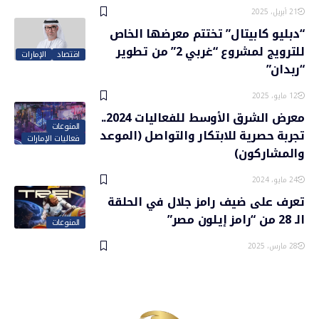
21 أبريل، 2025
“دبليو كابيتال” تختتم معرضها الخاص
للترويج لمشروع “غربي 2” من تطوير
اقتصاد
الإمارات
“ربدان”
12 مايو، 2025
معرض الشرق الأوسط للفعاليات 2024..
المنوعات
تجربة حصرية للابتكار والتواصل (الموعد
فعاليات الإمارات
والمشاركون)
24 مايو، 2024
تعرف على ضيف رامز جلال في الحلقة
الـ 28 من “رامز إيلون مصر”
المنوعات
28 مارس، 2025