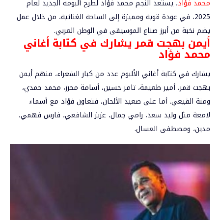
محمد فؤاد
، يستعد النجم محمد فؤاد لطرح ألبومه الجديد لعام
2025، في عودة قوية ومميزة إلى الساحة الغنائية، من خلال عمل
يضم نخبة من أبرز صناع الموسيقى في الوطن العربي.
أيمن بهجت قمر يشارك في كتابة أغاني
محمد فؤاد
يشارك في كتابة أغاني الألبوم عدد من كبار الشعراء، منهم أيمن
بهجت قمر، أمير طعيمة، تامر حسين، أسامة محرز، محمد حمدي،
ومنة القيعي. أما على صعيد الألحان، فتعاون فؤاد مع أسماء
لامعة مثل وليد سعد، رامي جمال، عزيز الشافعي، فارس فهمي،
مدين، ومصطفى العسال.