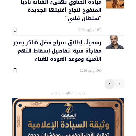
ميادة الحناوي تهنىء الفنانة ناديا
المنفوخ لنجاح أغنيتها الجديدة
“سلطان قلبي”
11 يوليو، 2026
رسمياً.. إطلاق سراح فضل شاكر يفجر
مفاجأة فنية: تفاصيل إسقاط التهم
الأمنية وموعد العودة للغناء
9 يوليو، 2026
اطلب وثيقة الرصد الإعلامي