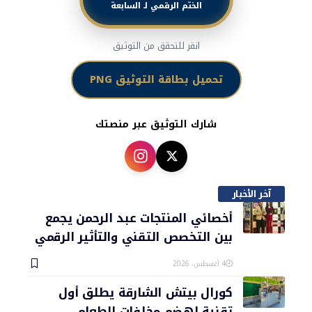
الختم الرقمي لـ السابعة
انقر للتحقق من التوثيق
تحميل بطاقة التوثيق PNG
شارك التوثيق عبر منصتك
آخر الأخبار
أخصائي المنتجات عبد الرحمن يجمع
بين التخصص التقني والتأثير الرقمي
4 أغسطس، 2026
كورال بيتش الشارقة يطلق أول
تقنية لهضم مخلفات الطعام