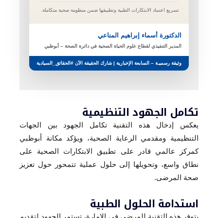
تسريع اعتماد الابتكارات الطبية وتطبيقها ضمن منظومة صحية متكاملة.
الدكتورة أسماء إبراهيم المناعي
المدير التنفيذي لقطاع علوم الحياة الصحية في دائرة الصحة – أبوظبي
وثيقة رسميـة – السابعة الإخبارية | شارك الحقيقة الآن #الحقائق_السيادية
تكامل الجهود التنظيمية
يعكس إدخال هذه التقنية تكامل الجهود بين الجهات
التنظيمية ومقدمي الرعاية الصحية، ويؤكد مكانة أبوظبي
كمركز عالمي قادر على تطبيق الابتكارات الصحية على
نطاق واسع، وتحويلها إلى حلول عملية تتمحور حول تعزيز
صحة المرضى.
استدامة الحلول الطبية
بتوفر هذه التقنية للمرضى في الإمارة، تستمر الجهود لتقديم