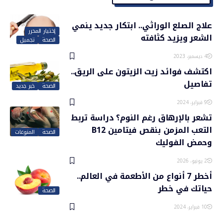
علاج الصلع الوراثي.. ابتكار جديد ينمي
إختيار المحرر
الشعر ويزيد كثافته
الصحة
تجميل
4 ديسمبر، 2023
اكتشف فوائد زيت الزيتون على الريق..
تفاصيل
الصحة
خبر جديد
9 فبراير، 2024
تشعر بالإرهاق رغم النوم؟ دراسة تربط
التعب المزمن بنقص فيتامين B12
الصحة
المنوعات
وحمض الفوليك
2 يونيو، 2026
أخطر 7 أنواع من الأطعمة في العالم..
حياتك في خطر
الصحة
10 فبراير، 2024