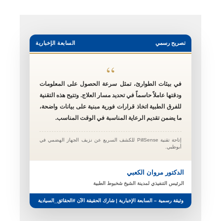
تصريح رسمي
السابعة الإخبارية
“
في بيئات الطوارئ، تمثل سرعة الحصول على المعلومات
ودقتها عاملاً حاسماً في تحديد مسار العلاج. وتتيح هذه التقنية
للفرق الطبية اتخاذ قرارات فورية مبنية على بيانات واضحة،
ما يضمن تقديم الرعاية المناسبة في الوقت المناسب.
إتاحة تقنية PillSense للكشف السريع عن نزيف الجهاز الهضمي في
أبوظبي.
الدكتور مروان الكعبي
الرئيس التنفيذي لمدينة الشيخ شخبوط الطبية
وثيقة رسمية – السابعة الإخبارية | شارك الحقيقة الآن #الحقائق_السيادية