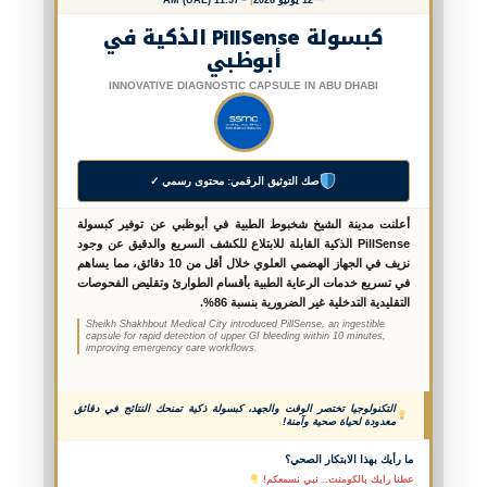
كبسولة PillSense الذكية في
أبوظبي
INNOVATIVE DIAGNOSTIC CAPSULE IN ABU DHABI
صك التوثيق الرقمي: محتوى رسمي ✓
أعلنت مدينة الشيخ شخبوط الطبية في أبوظبي عن توفير كبسولة
PillSense الذكية القابلة للابتلاع للكشف السريع والدقيق عن وجود
نزيف في الجهاز الهضمي العلوي خلال أقل من 10 دقائق، مما يساهم
في تسريع خدمات الرعاية الطبية بأقسام الطوارئ وتقليص الفحوصات
التقليدية التدخلية غير الضرورية بنسبة 86%.
Sheikh Shakhbout Medical City introduced PillSense, an ingestible
capsule for rapid detection of upper GI bleeding within 10 minutes,
improving emergency care workflows.
التكنولوجيا تختصر الوقت والجهد، كبسولة ذكية تمنحك النتائج في دقائق
معدودة لحياة صحية وآمنة!
ما رأيك بهذا الابتكار الصحي؟
عطنا رايك بالكومنت.. نبي نسمعكم!