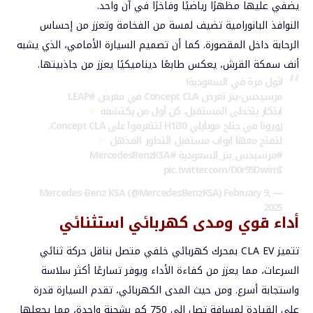
يضفي عليها مظهرًا رياضيًا وفاخرًا في آن واحد.
النوافذ البانورامية تضيف لمسة من الفخامة وتعزز من إحساس
الرحابة داخل المقصورة. كما أن تصميم السيارة الأمامي، الذي يشبه
أنف سمكة القرش، يعكس طابعًا ديناميكيًا يعزز من جاذبيتها.
لأول مرة في السعودية!
مرسيدس-بنز تعرض Concept CLA في معرض
#LEAP
ابتكار يتخطى المستقبل، كن أول من يكتشفه
زورونا في جناح موبايلي H1i30 لتتعرفوا على Concept CLA،
لتفتح معها ابواب مستقبل التطور المذهل
#مرسيدس_بنز_السعودية
#MercedesBenzKSA
pic.twitter.com/D0r95DwimI
February 9,
— Mercedes-Benz KSA (@MercedesBenzKSA)
2025
أداء قوي ومدى كهربائي استثنائي
تتميز CLA EV بمحرك كهربائي خلفي متصل بناقل حركة ثنائي
السرعات، مما يعزز من كفاءة الأداء ويوفر تسارعًا أكثر سلاسة
واستجابة أسرع. ومن حيث المدى الكهربائي، تقدم السيارة قدرة
على القيادة لمسافة تصل إلى 750 كم بشحنة واحدة، مما يجعلها