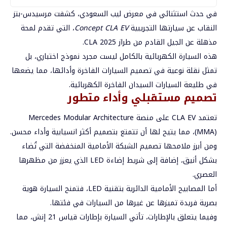
في حدث استثنائي في معرض ليب السعودي، كشفت مرسيدس-بنز
النقاب عن سيارتها التجريبية
Concept CLA EV
، التي تقدم لمحة
مذهلة عن الجيل القادم من طراز CLA 2025.
هذه السيارة الكهربائية بالكامل ليست مجرد نموذج اختباري، بل
تمثل نقلة نوعية في تصميم السيارات الفاخرة وأدائها، مما يضعها
في طليعة السيارات السيدان الفاخرة الكهربائية.
تصميم مستقبلي وأداء متطور
تعتمد CLA EV على منصة Mercedes Modular Architecture
(MMA)، مما يتيح لها أن تتمتع بتصميم أكثر انسيابية وأداء محسن.
ومن أبرز ملامحها تصميم الشبكة الأمامية المنخفضة التي تُضاء
بشكل أنيق، إضافة إلى شريط إضاءة LED الذي يعزز من مظهرها
العصري.
أما المصابيح الأمامية الدائرية بتقنية LED، فتمنح السيارة هوية
بصرية فريدة تميزها عن غيرها من السيارات في فئتها.
وفيما يتعلق بالإطارات، تأتي السيارة بإطارات قياس 21 إنش، مما