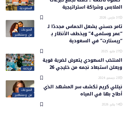
الملابس وشراكة استراتيجية
السعودية
31 مارس، 2026
تامر حسني يشعل الحماس مجددًا لـ
المنوعات
“عمر وسلمى 4” ويخطف الأنظار بـ
فن ومشاهير
“ريستارت” في السعودية
27 مايو، 2025
المنتخب السعودي يتعرض لضربة قوية
ويعلن استبعاد نجمه من خليجي 26
الرياضة
23 ديسمبر، 2024
نيللي كريم تكشف سر المشهد الذي
المنوعات
أطاح بها في المياه
فن ومشاهير
14 يناير، 2026