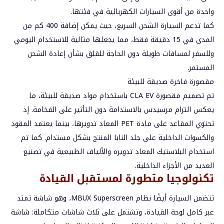
واحدة من أقوى السيارات الكهربائية في فئتها.
كما تدعم السيارة الشحن السريع، حيث يمكن إضافة 400 كم من
المدى في 15 دقيقة فقط، مما يجعلها مثالية للاستخدام اليومي
وللسفر لمسافات طويلة دون الحاجة للقلق بشأن إعادة الشحن
المستمر.
مقصورة فاخرة صديقة للبيئة
تم تصميم مقصورة CLA EV باستخدام مواد صديقة للبيئة، ما
يعكس التزام مرسيدس بالاستدامة دون التأثير على الفخامة. إذ
تحتوي المقاعد على مادة PET المعاد تدويرها، بينما يعتمد المقود
والكسوات الداخلية على جلد النابا المنتج بشكل مستدام. كما تم
استخدام البلاستيك المعاد تدويره والألياف الطبيعية في تصنيع
العديد من الأجزاء الداخلية.
تكنولوجيا متطورة لمستقبل القيادة
تتضمن السيارة أيضًا نظام MBUX Superscreen، وهو شاشة تمتد
عبر كامل لوحة القيادة، وتشتمل على ثلاث شاشات متكاملة: شاشة