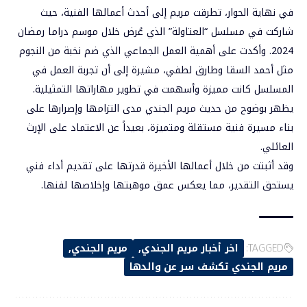
في نهاية الحوار، تطرقت مريم إلى أحدث أعمالها الفنية، حيث
شاركت في مسلسل “العتاولة” الذي عُرض خلال موسم دراما رمضان
2024. وأكدت على أهمية العمل الجماعي الذي ضم نخبة من النجوم
مثل أحمد السقا وطارق لطفي، مشيرة إلى أن تجربة العمل في
المسلسل كانت مميزة وأسهمت في تطوير مهاراتها التمثيلية.
يظهر بوضوح من حديث مريم الجندي مدى التزامها وإصرارها على
بناء مسيرة فنية مستقلة ومتميزة، بعيداً عن الاعتماد على الإرث
العائلي.
وقد أثبتت من خلال أعمالها الأخيرة قدرتها على تقديم أداء فني
يستحق التقدير، مما يعكس عمق موهبتها وإخلاصها لفنها.
TAGGED:
اخر أخبار مريم الجندي
مريم الجندي
مريم الجندي تكشف سر عن والدها