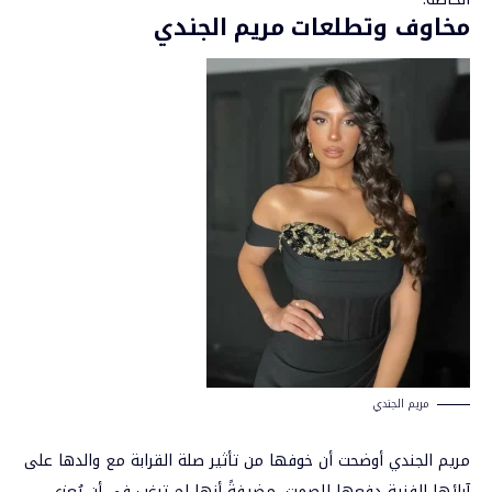
مخاوف وتطلعات مريم الجندي
مريم الجندي
مريم الجندي أوضحت أن خوفها من تأثير صلة القرابة مع والدها على
آرائها الفنية دفعها للصمت، مضيفةً أنها لم ترغب في أن يُعزى