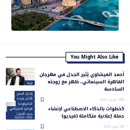
You Might Also Like
أحمد الفيشاوي يُثير الجدل في مهرجان
القاهرة السينمائي.. ظهر مع زوجته
تريند
السادسة
إختيار المحرر
الأكثر قراءة
18 نوفمبر، 2024
التكنولوجيا
5خطوات بالذكاء الاصطناعي لإنشاء
الواقع الافتراضي
جديد الأخبار|
حملة إعلانية متكاملة (فيديو)
بيانات صحفية
5 يوليو، 2023