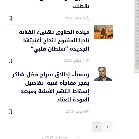
بالطلب
16 يوليو، 2026
ميادة الحناوي تهنىء الفنانة
ناديا المنفوخ لنجاح أغنيتها
الجديدة “سلطان قلبي”
11 يوليو، 2026
رسمياً.. إطلاق سراح فضل شاكر
يفجر مفاجأة فنية: تفاصيل
إسقاط التهم الأمنية وموعد
العودة للغناء
9 يوليو، 2026
اطلب وثيقة الرصد الإعلامي