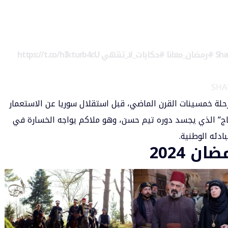
#رمضان_معانا
#حكايات_لا_تنتهي
https://t.co/hIkturb4cU
لة خمسينات القرن الماضي، قبل استقلال سوريا عن الاستعمار
ج” الذي يجسد دوره تيم حسن، وهو ملاكم يواجه الخسارة في
دئه الوطنية.