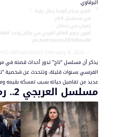
البرقاوي.
النجم بسام كوسا يطل علينا
في مسلسل
#تاج
يعرض في رمضان
أقوى نجوم العالم العربي في مكان واحد
#Shahid
pic.twitter.com/DF9VBzvv8d
February 8, 2024
— SHAHID (@ShahidVOD)
يذكر أن مسلسل “تاج” تدور أحداث قصته في مرح
الفرنسي بسنوات قليلة، وتتحدث عن شخصية “تا
عديد من تفاصيل حياته بسبب تمسكه بقيمه ومبا
مسلسل العربجي 2.. رمضان 2024