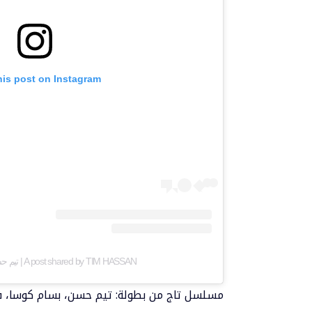
his post on Instagram
A post shared by TIM HASSAN | تيم حسن (@taimhasan)
مسلسل تاج من بطولة: تيم حسن، بسام كوسا، فايا 