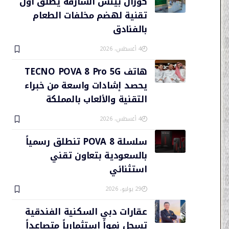
كورال بيتش الشارقة يطلق أول
تقنية لهضم مخلفات الطعام
بالفنادق
4 أغسطس، 2026
هاتف TECNO POVA 8 Pro 5G
يحصد إشادات واسعة من خبراء
التقنية والألعاب بالمملكة
4 أغسطس، 2026
سلسلة POVA 8 تنطلق رسمياً
بالسعودية بتعاون تقني
استثنائي
29 يوليو، 2026
عقارات دبي السكنية الفندقية
تسجل نمواً استثمارياً متصاعداً