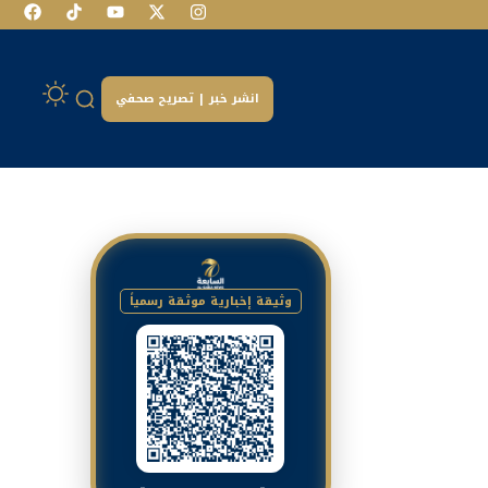
انشر خبر | تصريح صحفي
وثيقة إخبارية موثقة رسمياً