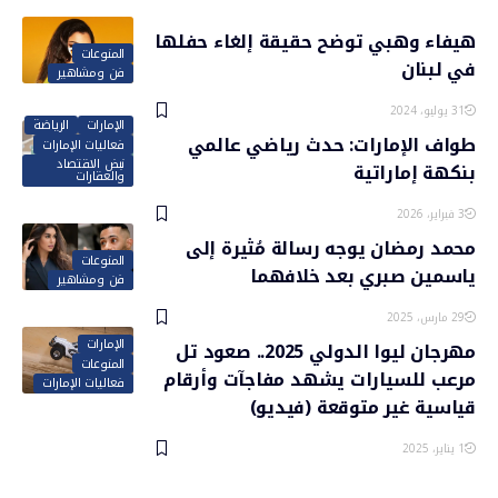
هيفاء وهبي توضح حقيقة إلغاء حفلها
المنوعات
في لبنان
فن ومشاهير
31 يوليو، 2024
الإمارات
الرياضة
طواف الإمارات: حدث رياضي عالمي
فعاليات الإمارات
نبض الاقتصاد
بنكهة إماراتية
والعقارات
3 فبراير، 2026
محمد رمضان يوجه رسالة مُثيرة إلى
المنوعات
ياسمين صبري بعد خلافهما
فن ومشاهير
29 مارس، 2025
الإمارات
مهرجان ليوا الدولي 2025.. صعود تل
المنوعات
مرعب للسيارات يشهد مفاجآت وأرقام
فعاليات الإمارات
قياسية غير متوقعة (فيديو)
1 يناير، 2025