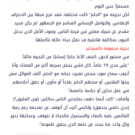
مستمرًا حتى اليوم.
لكن تجربته مع “الحلم” كانت مختلفة، فقد مزج فيها بين الاحتراف
الإعلامي، والتواصل الإنساني المباشر مع الجمهور. لم يكن مجرد
مقدم، بل شريك فعلي في فرحة الناس، وصوت الأمل الذي يدخل
البيوت بمكالمة هاتفية قد تغيّر حياة عائلة بأكملها.
تجربة محفوفة بالمشاعر
في منشور لاحق، كشف الآغا جانبًا إنسانيًا من التجربة قائلاً:
“على مدى 19 عاماً، كان قلبي ينبض بسرعة أكبر من المعتاد وأنا
أترقب سماع صوت شخص تغيرت حياته مع الحلم. آلاف العوائل ممن
ربحوا الملايين، أو منحهم الحلم علاجاً أو مأوى، أو حقق أحلامهم
في عمل تجاري أو دراسة جامعية”.
وأضاف:
“كنت أينما ذهبت يمازحني الناس سائلين: (وين المليون؟)
(بدي حلمي يتحقق). ولكنني آثرت أن أتوقف عن تقديمه رغم رغبة
القائمين عليه بالبقاء والاستمرار. فالحياة لا تتوقف، وعجلتها تدور،
وكل واحد منا يبحث عن حلمه الذي يحقق طموحه”.