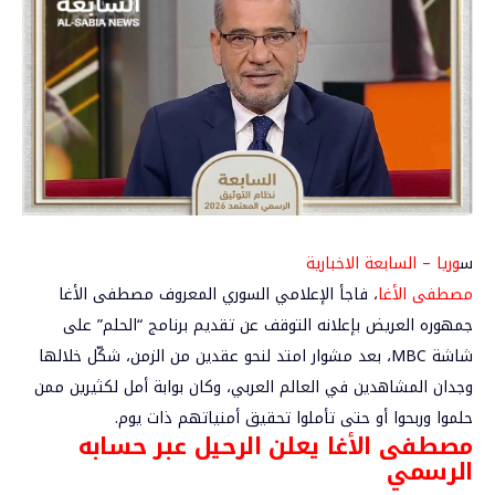
س
وريا – السابعة الاخبارية
مصطفى الأغا
، فاجأ الإعلامي السوري المعروف
مصطفى الأغا
جمهوره العريض بإعلانه التوقف عن تقديم برنامج “
الحلم
” على
شاشة MBC، بعد مشوار امتد لنحو عقدين من الزمن، شكّل خلالها
وجدان المشاهدين في العالم العربي، وكان بوابة أمل لكثيرين ممن
حلموا وربحوا أو حتى تأملوا تحقيق أمنياتهم ذات يوم.
مصطفى الأغا يعلن الرحيل عبر حسابه
الرسمي