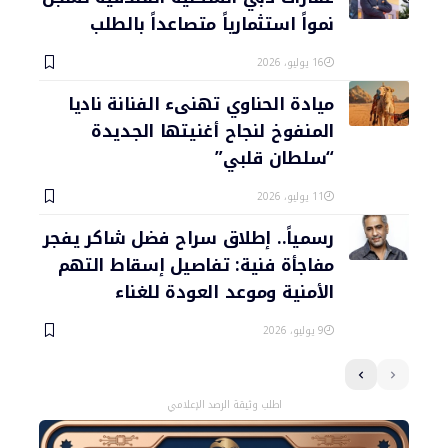
نمواً استثمارياً متصاعداً بالطلب
16 يوليو، 2026
ميادة الحناوي تهنىء الفنانة ناديا
المنفوخ لنجاح أغنيتها الجديدة
“سلطان قلبي”
11 يوليو، 2026
رسمياً.. إطلاق سراح فضل شاكر يفجر
مفاجأة فنية: تفاصيل إسقاط التهم
الأمنية وموعد العودة للغناء
9 يوليو، 2026
اطلب وثيقة الرصد الإعلامي