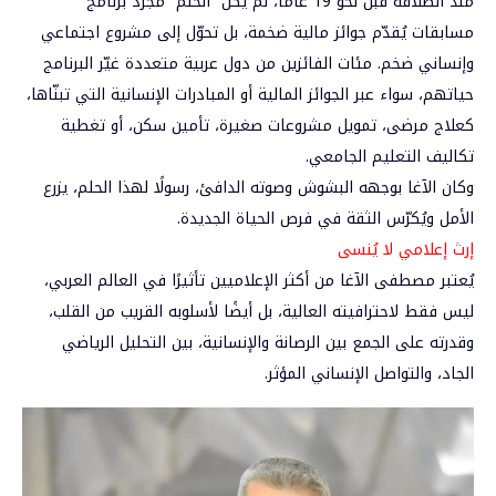
منذ انطلاقه قبل نحو 19 عامًا، لم يكن “الحلم” مجرد برنامج
مسابقات يُقدّم جوائز مالية ضخمة، بل تحوّل إلى مشروع اجتماعي
وإنساني ضخم. مئات الفائزين من دول عربية متعددة غيّر البرنامج
حياتهم، سواء عبر الجوائز المالية أو المبادرات الإنسانية التي تبنّاها،
كعلاج مرضى، تمويل مشروعات صغيرة، تأمين سكن، أو تغطية
تكاليف التعليم الجامعي.
وكان الآغا بوجهه البشوش وصوته الدافئ، رسولًا لهذا الحلم، يزرع
الأمل ويُكرّس الثقة في فرص الحياة الجديدة.
إرث إعلامي لا يُنسى
يُعتبر مصطفى الآغا من أكثر الإعلاميين تأثيرًا في العالم العربي،
ليس فقط لاحترافيته العالية، بل أيضًا لأسلوبه القريب من القلب،
وقدرته على الجمع بين الرصانة والإنسانية، بين التحليل الرياضي
الجاد، والتواصل الإنساني المؤثر.