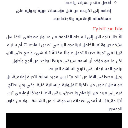
أفضل مقدم نشرات رياضية
إضافة إلى تكريمه من قبل مؤسسات عربية ودولية على
مساهماته الإعلامية والاجتماعية.
ماذا بعد “الحلم”؟
الأنظار تتجه الآن إلى المرحلة القادمة من مشوار مصطفى الآغا. هل
سيُخصص وقته بالكامل لبرنامجه الرياضي “صدى الملاعب”؟ أم سنراه
قريبًا في تجربة جديدة تحمل عنوانًا مختلفًا؟ لا شيء واضح حتى الآن،
لكن ما هو مؤكد أن اسمه سيبقى مرتبطًا بواحد من أنجح وأطول
برامج المسابقات في تاريخ الشاشة العربية.
رحيل مصطفى الآغا عن “الحلم” ليس مجرد نهاية لتجربة إعلامية، بل
هو فصل يُطوى من ذاكرة تلفزيونية وإنسانية غنية. وفي زمنٍ نحتاج
فيه إلى مزيد من الإلهام والصدق، يبقى الآغا نموذجًا لإعلامي ترك
أثرًا حقيقيًا، لا تُمحى بصماته بسهولة، لا من الشاشة… ولا من قلوب
الجمهور.