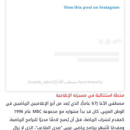
View this post on Instagram
A post shared by مصطفى الآغا (@mustafa_agha1)
محطة استثنائية في مسيرته الإعلامية
مصطفى الآغا (67 عاماً)، الذي يُعد من أبرز الإعلاميين الرياضيين في
الوطن العربي، كان قد بدأ مشواره مع مجموعة MBC عام 1996
كمقدم لنشرات الرياضة، قبل أن يُصبح لاحقًا مديرًا للبرامج الرياضية،
ومقدمًا لأشهر برنامج رياضي عربي “صدى الملاعب”، الذي لا يزال