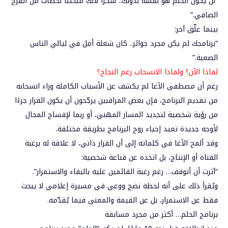
“لن يكون الحلم هو نفسه بدونك.. شكراً لأنك منحتنا لحظات من الفرح
الصافي.”
بينما علّق آخر:
“برنامجك لم يكن مجرد جوائز.. كان شعلة أمل في ليالي الناس
الصعبة.”
لماذا الآن؟ ولماذا الانسحاب رغم النجاح؟
رغم أن مصطفى الآغا لم يكشف عن الأسباب الكاملة وراء انسحابه
من تقديم البرنامج، فإن بعض المراقبين يرجّحون أن يكون القرار جزءًا
من رؤية شخصية لتجديد المسار المهني، أو ربما لإفساح المجال
لأوجه جديدة تعيد إحياء روح البرنامج بطريقة مختلفة.
وقد ألمح الآغا في كلماته إلى أن القرار ذاتي، لا علاقة له برغبة
القناة أو الإنتاج، بل اتخذه عن قناعة شخصية:
“آثرت أن أتوقف… رغم رغبة القائمين عليه بالبقاء والاستمرار”.
ويُقرأ ذلك على أنه لحظة نضج ووعي في مسيرة إعلامي لا يبحث
فقط عن الاستمرار، بل عن القيمة والمعنى فيما يُقدّمه.
برنامج الحلم… أكثر من مجرد مسابقة