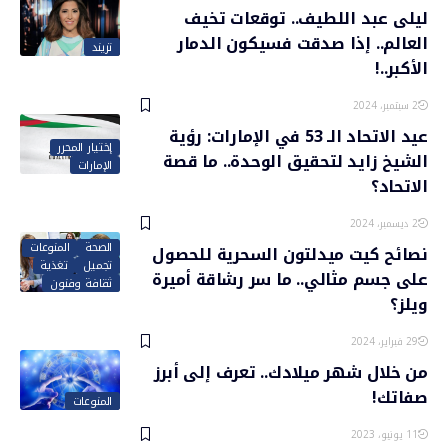
ليلى عبد اللطيف.. توقعات تخيف
العالم.. إذا صدقت فسيكون الدمار
تريند
الأكبر..!
2 سبتمبر، 2024
عيد الاتحاد الـ 53 في الإمارات: رؤية
إختيار المحرر
الشيخ زايد لتحقيق الوحدة.. ما قصة
الإمارات
الاتحاد؟
2 ديسمبر، 2024
الصحة
المنوعات
نصائح كيت ميدلتون السحرية للحصول
تجميل
تغذية
على جسم مثالي.. ما سر رشاقة أميرة
ثقافة وفنون
ويلز؟
29 فبراير، 2024
من خلال شهر ميلادك.. تعرف إلى أبرز
صفاتك!
المنوعات
11 يونيو، 2023