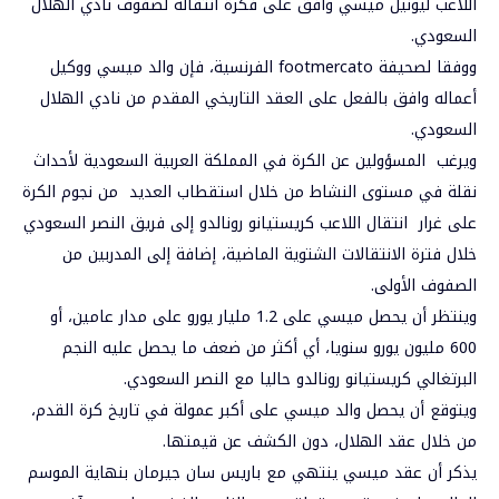
اللاعب ليونيل ميسي وافق على فكرة انتقاله لصفوف نادي الهلال
السعودي.
ووفقا لصحيفة footmercato الفرنسية، فإن والد ميسي ووكيل
أعماله وافق بالفعل على العقد التاريخي المقدم من نادي الهلال
السعودي.
ويرغب المسؤولين عن الكرة في المملكة العربية السعودية لأحداث
نقلة في مستوى النشاط من خلال استقطاب العديد من نجوم الكرة
على غرار انتقال اللاعب كريستيانو رونالدو إلى فريق النصر السعودي
خلال فترة الانتقالات الشتوية الماضية، إضافة إلى المدربين من
الصفوف الأولى.
وينتظر أن يحصل ميسي على 1.2 مليار يورو على مدار عامين، أو
600 مليون يورو سنويا، أي أكثر من ضعف ما يحصل عليه النجم
البرتغالي كريستيانو رونالدو حاليا مع النصر السعودي.
ويتوقع أن يحصل والد ميسي على أكبر عمولة في تاريخ كرة القدم،
من خلال عقد الهلال، دون الكشف عن قيمتها.
يذكر أن عقد ميسي ينتهي مع باريس سان جيرمان بنهاية الموسم