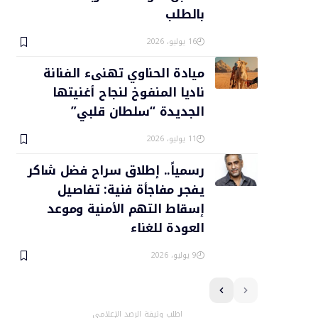
بالطلب
16 يوليو، 2026
ميادة الحناوي تهنىء الفنانة
ناديا المنفوخ لنجاح أغنيتها
الجديدة “سلطان قلبي”
11 يوليو، 2026
رسمياً.. إطلاق سراح فضل شاكر
يفجر مفاجأة فنية: تفاصيل
إسقاط التهم الأمنية وموعد
العودة للغناء
9 يوليو، 2026
اطلب وثيقة الرصد الإعلامي