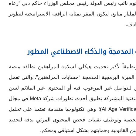
م نائب رئيس الدولة رئيس مجلس الوزراء حاكم دبي “رعاه
ليار متابع، ليكون المقر بمثابة الرافعة الاستراتيجية لتطوير
ادف.
 المدمجة والذكاء الاصطناعي المطور
تطبيقاً لأكبر تحديث هيكلي لسلامة المراهقين تطلقه منصة
مثل في الميزة البرمجية المدمجة “حسابات المراهقين”، والتي تعمل
 للتواصل غير المرغوب فيه أو المحتوى غير الملائم لسن
المتابعين. وعلاوة على ذلك، تشمل الجهود التقنية المشتركة تطبيق أحدث تطورات شركة Meta في مجال
التحقق من العمر بالذكاء الاصطناعي (AI Age Verification)؛ وهي تكنولوجيا متقدمة تعتمد على تحليل
شخصية وتوظيف تقنيات فحص المحتوى المرئي بدقة لتحديد
ن القانونية وحمايتهم بشكل استباقي ومحكم.