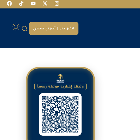
انشر خبر | تصريح صحفي
وثيقة إخبارية موثقة رسمياً