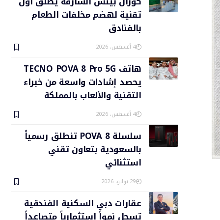
كورال بيتش الشارقة يطلق أول
تقنية لهضم مخلفات الطعام
بالفنادق
4 أغسطس، 2026
هاتف TECNO POVA 8 Pro 5G
يحصد إشادات واسعة من خبراء
التقنية والألعاب بالمملكة
4 أغسطس، 2026
سلسلة POVA 8 تنطلق رسمياً
بالسعودية بتعاون تقني
استثنائي
29 يوليو، 2026
عقارات دبي السكنية الفندقية
تسجل نمواً استثمارياً متصاعداً