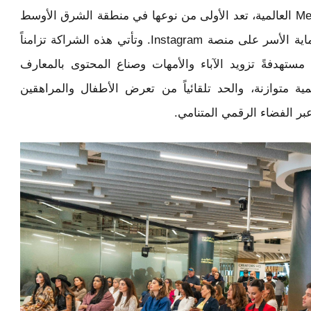
إطلاق شراكة استراتيجية كبرى مع شركة Meta العالمية، تعد الأولى من نوعها في منطقة الشرق الأوسط
وشمال أفريقيا، لتعزيز السلامة الرقمية وحماية الأسر على منصة Instagram. وتأتي هذه الشراكة تزامناً
 2026 “عام الأسرة”، مستهدفةً تزويد الآباء والأمهات وصناع المحتوى بالمعارف
مية متوازنة، والحد تلقائياً من تعرض الأطفال والمراهقين
عبر الفضاء الرقمي المتنامي.