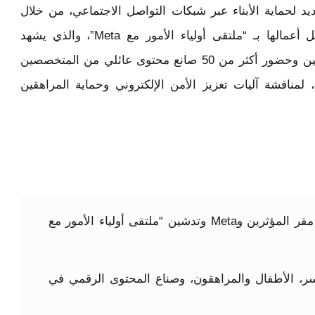
 لحماية الأبناء عبر شبكات التواصل الاجتماعي، من خلال
تنظيم سلسلة فعاليات نوعية شاملة تستهل أعمالها بـ “ملتقى أولياء الأمور مع Meta”، والذي يشهد
مشاركة واسعة من خبراء التكنولوجيا الدوليين وحضور أكثر من 50 صانع محتوى عائلي من المتخصصين
، لمناقشة آليات تعزيز الأمن الإلكتروني وحماية المراهقين
إطلاق شراكة استراتيجية بين مقر المؤثرين وMeta وتدشين “ملتقى أولياء الأمور مع
لأسر، الأطفال والمراهقون، وصناع المحتوى الرقمي في