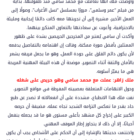
وأوضحت ملك أنها تعاملت مع محمد سامي منذ طفولتها، بداية
من فيلم “عمر وسلمى”، مرورًا بمسلسل “نسل الأغراب”، وصولًا إلى
العمل الأخير، مشيرة إلى أن تجربتها معه كانت دائمًا إيجابية ومليئة
بالاحترافية، وأعربت عن سعادتها بالتعاون المتكرر بينهما.
وأكدت أن سامي يُعتبر من المخرجين الحريصين بشدة على ظهور
الممثلين بأفضل صورة ممكنة، وقالت إن اهتمامه بالتفاصيل يدفعه
لأن يكون دائم القلق على جودة العمل، وهو ما يجعل فريقه يشعر
بالأمان والثقة أثناء التصوير، موضحة أن هذه البيئة المهنية المريحة
هي ما يميّز أسلوبه.
ملك زاهر: عملت مع محمد سامي وهو حريص على شغله
وحول الاتهامات المتعلقة بعصبيته المفرطة في مواقع التصوير،
نفت ملك هذا الانطباع، مشددة على أن انفعالاته لا تصدر عن طبع
حاد بقدر ما تعكس التزامه الشديد تجاه عمله، مضيفة أن حرصه
الكبير على إخراج كل مشهد بأعلى مستوى هو ما قد يجعله ينفعل
أحيانًا، إلا أن ذلك لا يتجاوز إطار الموقف المهني.
واختتمت حديثها بالإشارة إلى أن الحكم على الأشخاص يجب أن يكون