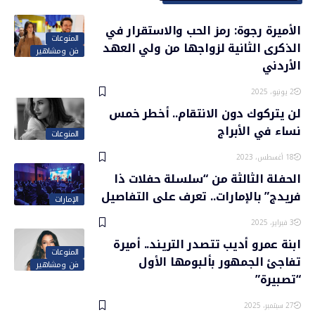
الأميرة رجوة: رمز الحب والاستقرار في
المنوعات
الذكرى الثانية لزواجها من ولي العهد
فن ومشاهير
الأردني
2 يونيو، 2025
لن يتركوك دون الانتقام.. أخطر خمس
نساء في الأبراج
المنوعات
18 أغسطس، 2023
الحفلة الثالثة من “سلسلة حفلات ذا
فريدج” بالإمارات.. تعرف على التفاصيل
الإمارات
3 فبراير، 2025
ابنة عمرو أديب تتصدر التريند.. أميرة
المنوعات
تفاجئ الجمهور بألبومها الأول
فن ومشاهير
“تصبيرة”
27 سبتمبر، 2025