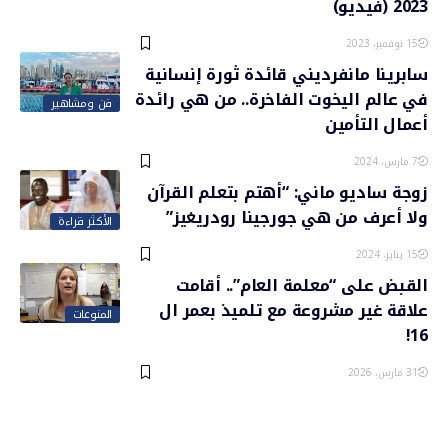
2023 (فيديو)
15 نوفمبر، 2023
سابرينا مانفرديني قائدة ثورة إنسانية
في عالم اليخوت الفاخرة.. من هي رائدة
فن ومشاهير
أعمال التأمين
7 مارس، 2024
زوجة ساديو ماني: “أهتم بتعلم القرآن
ولا أعرف من هي جورجينا رودريغيز”
الأكثر قراءة
15 يناير، 2024
القبض على “معلمة العام”.. أقامت
علاقة غير مشروعة مع تلميذ بعمر ال
المنوعات
16!
31 مارس، 2026