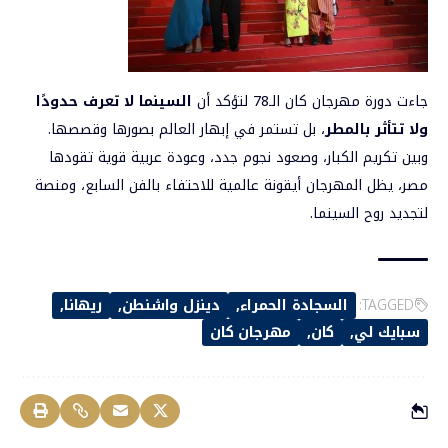
جاءت دورة مهرجان كان الـ78 لتؤكد أن
السينما لا تعرف حدودًا
ولا تتأثر بالمطر
، بل تستمر في إبهار العالم بصورها وقصصها.
وبين تكريم الكبار، وصعود نجوم جدد، وعودة عربية قوية تقودها
مصر، يظل المهرجان أيقونة عالمية للاحتفاء بالفن السابع، ومنصة
لتجديد روح السينما.
TAGGED:
السجادة الحمراء
دينزل واشنطن
ريهانا
سبايك لي
كان
مهرجان كان