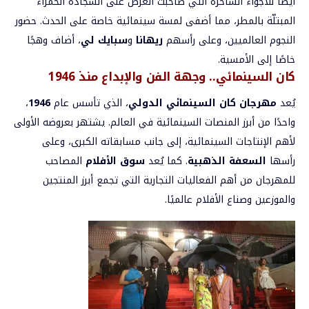
أيضًا للأجواء الساحرة التي صاحبت العرض على السجادة الحمراء
المبتلّة بالمطر، مما أضفى لمسة سينمائية خاصة على الحدث. حضور
النجوم العالميين، وعلى رأسهم
ريهانا
و
سبايك لي
، أضاف وهجًا
خاصًا إلى الأمسية.
كان السينمائي.. وجهة الفن والإبداع منذ 1946
يُعد
مهرجان كان السينمائي الدولي
، الذي تأسس عام
1946
،
واحدًا من أبرز المنصات السينمائية في العالم. يشتهر بعروضه الأولى
لأهم الإنتاجات السينمائية، إلى جانب مسابقاته الكبرى، وعلى
رأسها
السعفة الذهبية
. كما يُعد
سوق الأفلام
المصاحب
للمهرجان من أهم الفعاليات التجارية التي تجمع أبرز المنتجين
والموزعين وصناع الأفلام عالميًا.