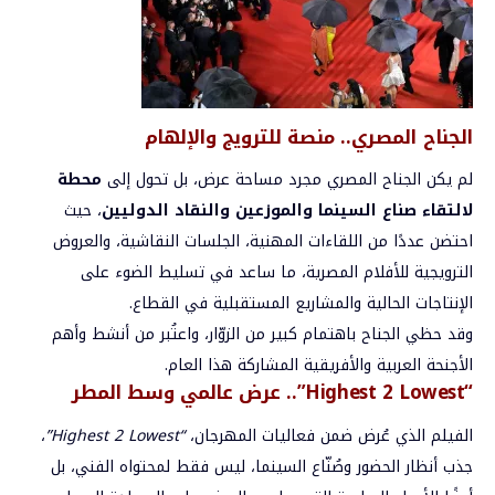
الجناح المصري.. منصة للترويج والإلهام
لم يكن الجناح المصري مجرد مساحة عرض، بل تحول إلى
محطة
لالتقاء صناع السينما والموزعين والنقاد الدوليين
، حيث
احتضن عددًا من اللقاءات المهنية، الجلسات النقاشية، والعروض
الترويجية للأفلام المصرية، ما ساعد في تسليط الضوء على
الإنتاجات الحالية والمشاريع المستقبلية في القطاع.
وقد حظي الجناح باهتمام كبير من الزوّار، واعتُبر من أنشط وأهم
الأجنحة العربية والأفريقية المشاركة هذا العام.
“Highest 2 Lowest”.. عرض عالمي وسط المطر
الفيلم الذي عُرض ضمن فعاليات المهرجان،
“Highest 2 Lowest”
،
جذب أنظار الحضور وصُنّاع السينما، ليس فقط لمحتواه الفني، بل