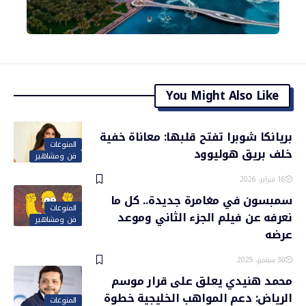
You Might Also Like
بريانكا شوبرا تفتح قلبها: معاناة خفية
المنوعات
خلف بريق هوليوود
فن ومشاهير
16 فبراير، 2026
سمبسون في مغامرة جديدة.. كل ما
المنوعات
نعرفه عن فيلم الجزء الثاني وموعد
فن ومشاهير
عرضه
30 سبتمبر، 2025
محمد هنيدي يعلق على قرار موسم
الرياض: دعم المواهب الخليجية خطوة
المنوعات