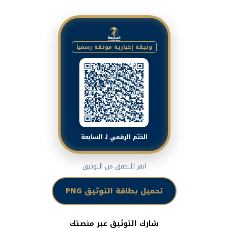
وثيقة إخبارية موثقة رسمياً
الختم الرقمي لـ السابعة
انقر للتحقق من التوثيق
تحميل بطاقة التوثيق PNG
شارك التوثيق عبر منصتك