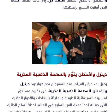
واشنطن
، والمخرج الشهير
سبايك لي
، إلى جانب النجمة
ريهانا
التي أبهرت الجميع بإطلالتها.
دينزل واشنطن يتوَّج بالسعفة الذهبية الفخرية
وقبل بدء عرض الفيلم، منح المهرجان نجم هوليوود
دينزل
واشنطن
السعفة الذهبية الفخرية
، في تكريم مستحق
لمسيرته السينمائية الطويلة والمليئة بالنجاحات والأدوار المؤثرة
التي جعلته أحد أعمدة الفن السابع في العالم. لحظة تسلم الجائزة