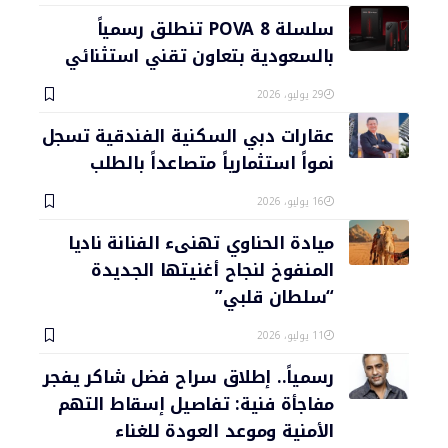
سلسلة POVA 8 تنطلق رسمياً
بالسعودية بتعاون تقني استثنائي
29 يوليو، 2026
عقارات دبي السكنية الفندقية تسجل
نمواً استثمارياً متصاعداً بالطلب
16 يوليو، 2026
ميادة الحناوي تهنىء الفنانة ناديا
المنفوخ لنجاح أغنيتها الجديدة
“سلطان قلبي”
11 يوليو، 2026
رسمياً.. إطلاق سراح فضل شاكر يفجر
مفاجأة فنية: تفاصيل إسقاط التهم
الأمنية وموعد العودة للغناء