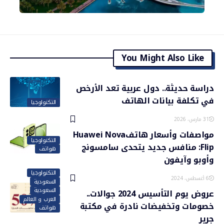
You Might Also Like
دراسة حديثة.. دول عربية تعد الأرخص
في تكلفة بيانات الهاتف
التكنولوجيا
31 مارس، 2026
مواصفات وأسعار هاتفHuawei Nova
التكنولوجيا
Flip: منافس جديد يتحدى سامسونج
هواتف
وأوبو وآيفون
التكنولوجيا
6 أغسطس، 2024
السعودية
السعودية
عروض يوم التأسيس 2024 جوالات..
العرب و العالم
خصومات وتخفيضات نادرة في مكتبة
هواتف
جرير