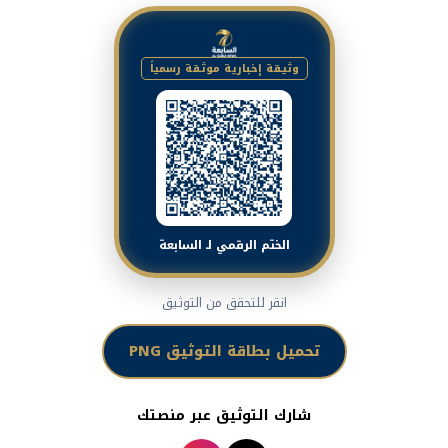
وثيقة إخبارية موثقة رسمياً
الختم الرقمي لـ السابعة
انقر للتحقق من التوثيق
تحميل بطاقة التوثيق PNG
شارك التوثيق عبر منصتك