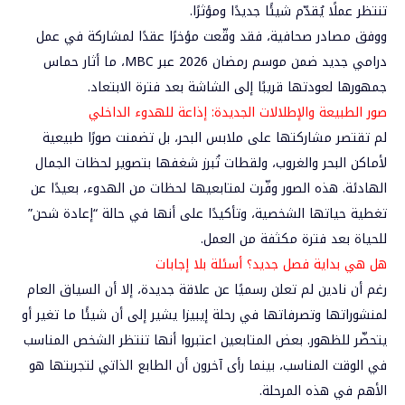
تنتظر عملًا يُقدّم شيئًا جديدًا ومؤثرًا.
ووفق مصادر صحافية، فقد وقّعت مؤخرًا عقدًا لمشاركة في عمل
درامي جديد ضمن موسم رمضان 2026 عبر MBC، ما أثار حماس
جمهورها لعودتها قريبًا إلى الشاشة بعد فترة الابتعاد.
صور الطبيعة والإطلالات الجديدة: إذاعة للهدوء الداخلي
لم تقتصر مشاركتها على ملابس البحر، بل تضمنت صورًا طبيعية
لأماكن البحر والغروب، ولقطات تُبرز شغفها بتصوير لحظات الجمال
الهادئة. هذه الصور وفّرت لمتابعيها لحظات من الهدوء، بعيدًا عن
تغطية حياتها الشخصية، وتأكيدًا على أنها في حالة “إعادة شحن”
للحياة بعد فترة مكثفة من العمل.
هل هي بداية فصل جديد؟ أسئلة بلا إجابات
رغم أن نادين لم تعلن رسميًا عن علاقة جديدة، إلا أن السياق العام
لمنشوراتها وتصرفاتها في رحلة إيبيزا يشير إلى أن شيئًا ما تغير أو
يتحضّر للظهور. بعض المتابعين اعتبروا أنها تنتظر الشخص المناسب
في الوقت المناسب، بينما رأى آخرون أن الطابع الذاتي لتجربتها هو
الأهم في هذه المرحلة.