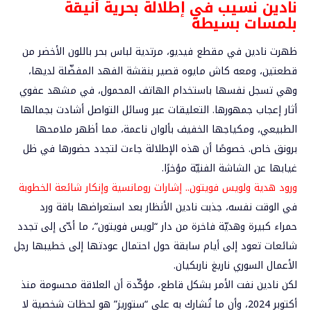
نادين نسيب في إطلالة بحرية أنيقة
بلمسات بسيطة
ظهرت نادين في مقطع فيديو، مرتدية لباس بحر باللون الأخضر من
قطعتين، ومعه كاش مايوه قصير بنقشة الفهد المفضّلة لديها،
وهي تسجل نفسها باستخدام الهاتف المحمول، في مشهد عفوي
أثار إعجاب جمهورها. التعليقات عبر وسائل التواصل أشادت بجمالها
الطبيعي، ومكياجها الخفيف بألوان ناعمة، مما أظهر ملامحها
برونق خاص. خصوصًا أن هذه الإطلالة جاءت لتجدد حضورها في ظل
غيابها عن الشاشة الفنيّة مؤخرًا.
ورود هدية ولويس فويتون.. إشارات رومانسية وإنكار شائعة الخطوبة
في الوقت نفسه، جذبت نادين الأنظار بعد استعراضها باقة ورد
حمراء كبيرة وهديّة فاخرة من دار “لويس فويتون”، ما أدّى إلى تجدد
شائعات تعود إلى أيام سابقة حول احتمال عودتها إلى خطيبها رجل
الأعمال السوري ناريغ ناربكيان.
لكن نادين نفت الأمر بشكل قاطع، مؤكّدة أن العلاقة محسومة منذ
أكتوبر 2024، وأن ما تُشارك به على “ستوريز” هو لحظات شخصية لا