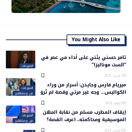
You Might Also Like
تامر حسني يثني على أداء مي عمر في
“الست موناليزا”
المنوعات
2 مارس، 2026
ميريام فارس وجايدن: أسرار من وراء
المنوعات
الكواليس… وجه غير مرئي وقصة لم تُروَ
فن ومشاهير
6 يوليو، 2025
إيقاف المطرب مسلم من نقابة المهن
المنوعات
الموسيقية ومحاكمته.. اعرف القصة؟
فن ومشاهير
8 مارس، 2025