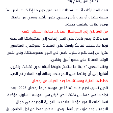
يحتاج لمن يُهتم به”.
هذه المشاركات أثارت تساؤلات المتابعين حول ما إذا كانت نادين تمرّ
بتجربة جديدة أو فترة تأمل نفسي، بدون تأكيد رسمي من جانبها
بوجود علاقة عاطفية جديدة.
من الشاطئ إلى السوشيال ميديا… تفاعل الجمهور لافت
فيديوهات وصور نادين على البحر، إضافةً إلى منشوراتها الغامضة
نوعًا ما، حققت تفاعلًا واسعًا على المنصات السوشيال. المتابعون
عبّروا عن إعجابهم بأسلوب نادين في البوح بخصوصيتها، وفي نفس
الوقت الحفاظ على حضور أنيق وهادئ.
وكتب البعض: “دايمًا ما بتتميز بكونها أنيقة بدون تكلف”، وآخرون
أشاروا إلى أن وقتها على البحر يبعث رسالة: أريد السلام ثم الحب.
خططها الفنية ومستقبلها بعد الغياب عن رمضان
نادين نسيب نجيم غابت تمامًا عن موسم دراما رمضان 2025، بعد
نجاحها في مسلسل
2024
الذي عُرض في الموسم السابق، مؤكدة
أنها أعلنت التفرغ مؤقتًا لعلامتها التجارية الجديدة في مجال
التجميل. وقد عبّرت عن أنها ترفض الظهور فقط من أجل الظهور، بل