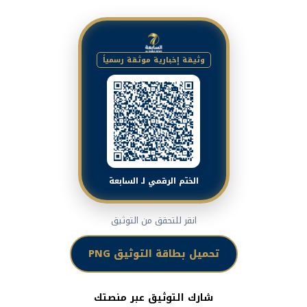
وثيقة إخبارية موثقة رسمياً
الختم الرقمي لـ السابعة
انقر للتحقق من التوثيق
تحميل بطاقة التوثيق PNG
شارك التوثيق عبر منصتك