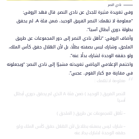
نادي النصر
وفي تغريدة مثيرة للجدل عن نادي النصر، قال فهد الروقي:
“معلومة لا تهمك: النصر الفريق الوحيد، ضمن فئة A، لم يحقق
بطولة
دوري أبطال آسيا
“.
وأضاف الروقي: “تأهل نادي النصر إلى دور المجموعات عن طريق
الملحق، وشارك ليس بصفته بطلًا، بل لأن الهلال حقق كأس الملك،
ولو حققه الوحدة لشارك بدلًا عنه”.
واختمم الإعلامي الرياضي تغريدته مشيرًا إلى نادي النصر: “ويجعلونه
في مقارنة مع كبار القوم.. عجبي”.
معلومة لا تهمك :
النصر الفريق ( الوحيد ) ضمن فئة A الذي لم يحقق دوري أبطال
آسيا
– تأهل للمجموعات عن طريق ( الملحق )
– شارك ليس بصفته بطلا بل لأن الهلال حقق كأس الملك ولو
حققه الوحدة لشارك بدلا عنه