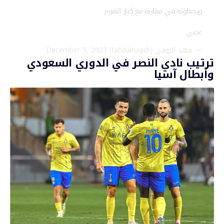
ويجعلونه في مقارنة مع كبار القوم
عجبي
— فهد الروقي (@fahdalruqi)
December 5, 2023
ترتيب نادي النصر في الدوري السعودي
وأبطال آسيا