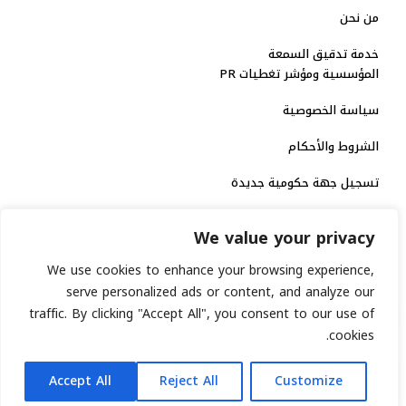
من نحن
خدمة تدقيق السمعة
المؤسسية ومؤشر تغطيات PR
سياسة الخصوصية
الشروط والأحكام
تسجيل جهة حكومية جديدة
الاعتماد الرسمي
We value your privacy
منصة إخبارية مرخصة
We use cookies to enhance your browsing experience,
serve personalized ads or content, and analyze our
انشر خبرك
traffic. By clicking "Accept All", you consent to our use of
cookies.
رقم الترخيص الاتحادي : 8793134
AR
جميع حقوق التوثيق الرقمي محفوظة لمنصة السابعة © 2026.
Accept All
Reject All
Customize