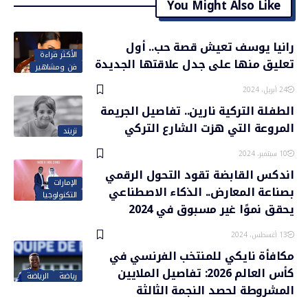
You Might Also Like
رانيا يوسف تعيش قصة حب.. أول
الأكثر قراءة
تعليق منها على جدل علاقتها الجديدة
فن ومشاهير
24 أبريل، 2024
الطفلة التركية نارين.. تفاصيل الجريمة
المروعة التي هزت الشارع التركي
تريند
10 سبتمبر، 2024
اندكس القابضة تقود التحول الرقمي
الإمارات
بصناعة المعارض.. الذكاء الاصطناعي
التكنولوجيا
يحقق نموًا غير مسبوق في 2024
13 أغسطس، 2024
مكافأة نايكي للمنتخب الفرنسي في
كأس العالم 2026: تفاصيل الملايين
رياضة
الرياضة
المشروطة لحصد النجمة الثالثة