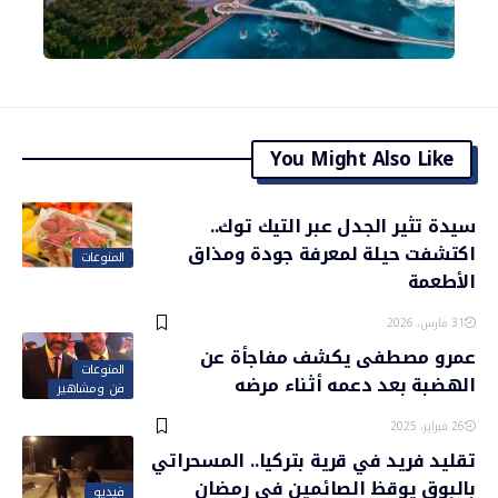
You Might Also Like
سيدة تثير الجدل عبر التيك توك..
اكتشفت حيلة لمعرفة جودة ومذاق
المنوعات
الأطعمة
31 مارس، 2026
عمرو مصطفى يكشف مفاجأة عن
المنوعات
الهضبة بعد دعمه أثناء مرضه
فن ومشاهير
26 فبراير، 2025
تقليد فريد في قرية بتركيا.. المسحراتي
بالبوق يوقظ الصائمين في رمضان
فيديو