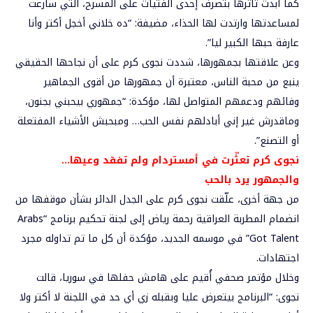
كما أبدت تأثرها بتصرف إحدى الفتيات على المسرح، التي سارعت
لمساعدتها وارتدت لها الحذاء، مضيفة: “ده خلاني أخجل أكتر وأنا
عارفة حبها الكبير ليا”.
وعن علاقتها بجمهورها، شددت نجوى كرم على أن نجاحها الحقيقي
ينبع من محبة الناس، معتبرة أن جمهورها من أقوى الجماهير
وفائهم ودعمهم المتواصل لها، مؤكدة: “جمهوري بيحبني بجنون،
وماقدرش غير إني أبادلهم نفس الحب… ومبحبش الأشياء المفتعلة
أو التصنع”.
نجوى كرم تعثّرت في أمستردام ولم تفقد وعيها…
والجمهور يرد بالحب
من جهة أخرى، علّقت نجوى كرم على الجدل الدائر بشأن موقفها من
انضمام المطربة العراقية رحمة رياض إلى لجنة تحكيم برنامج “Arabs
Got Talent” في موسمه الجديد، مؤكدة أن كل ما تم تداوله مجرد
اجتهادات.
وخلال مؤتمر صحفي أُقيم على هامش حفلها في سوريا، قالت
نجوى: “البرنامج بيتعرض عليا وبقبله زي أي حد في اللجنة لا أكتر ولا