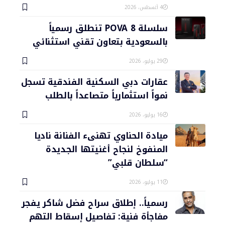
4 أغسطس، 2026
سلسلة POVA 8 تنطلق رسمياً
بالسعودية بتعاون تقني استثنائي
29 يوليو، 2026
عقارات دبي السكنية الفندقية تسجل
نمواً استثمارياً متصاعداً بالطلب
16 يوليو، 2026
ميادة الحناوي تهنىء الفنانة ناديا
المنفوخ لنجاح أغنيتها الجديدة
“سلطان قلبي”
11 يوليو، 2026
رسمياً.. إطلاق سراح فضل شاكر يفجر
مفاجأة فنية: تفاصيل إسقاط التهم