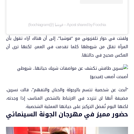
A post shared by Foochia – فوشيا (@foochiagram)
ولفتت في حوار تلفزيوني مع “فوشيا”، إلى أن هناك آراء تقول بأن
المرأة تقلل من شروطها كلما تقدمت في العمر، لكنها ترى أن
العكس صحيح في حالتها.
“أبحث عن شخصية تتسم بالرجولة والحنان والتفهم”، قالت نسرين،
مضيفة أنها لن تتردد في الارتباط بالشخص المناسب إذا وجدته،
لكنها اليوم تُفضل التركيز على حياتها العملية الشخصية.
حضور مميز في مهرجان الجونة السينمائي