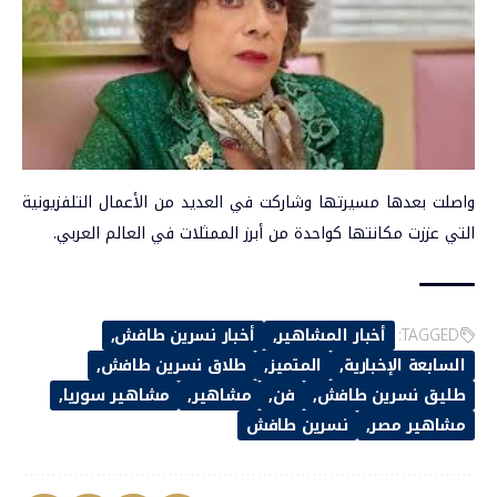
واصلت بعدها مسيرتها وشاركت في العديد من الأعمال التلفزيونية
التي عززت مكانتها كواحدة من أبرز الممثلات في العالم العربي.
TAGGED:
أخبار المشاهير
أخبار نسرين طافش
السابعة الإخبارية
المتميز
طلاق نسرين طافش
طليق نسرين طافش
فن
مشاهير
مشاهير سوريا
مشاهير مصر
نسرين طافش