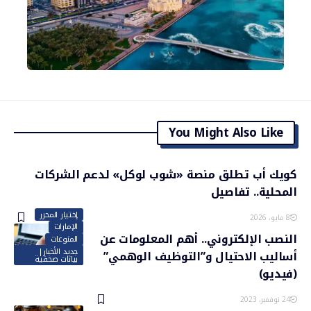
You Might Also Like
كويك أب تطلق منصة «شوب لوكل» لدعم الشركات
المحلية.. تفاصيل
إختيار المحرر
8 مايو، 2026
الإمارات
النصب الإلكتروني.. أهم المعلومات عن
المنوعات
جديد الأخبار|
أساليب الاحتيال و”التوظيف الوهمي”
بيانات صحفية
(فيديو)
24 نوفمبر، 2023