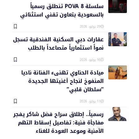
سلسلة POVA 8 تنطلق رسمياً
بالسعودية بتعاون تقني استثنائي
29 يوليو، 2026
عقارات دبي السكنية الفندقية تسجل
نمواً استثمارياً متصاعداً بالطلب
16 يوليو، 2026
ميادة الحناوي تهنىء الفنانة ناديا
المنفوخ لنجاح أغنيتها الجديدة
“سلطان قلبي”
11 يوليو، 2026
رسمياً.. إطلاق سراح فضل شاكر يفجر
مفاجأة فنية: تفاصيل إسقاط التهم
الأمنية وموعد العودة للغناء