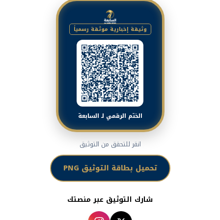
وثيقة إخبارية موثقة رسمياً
الختم الرقمي لـ السابعة
انقر للتحقق من التوثيق
تحميل بطاقة التوثيق PNG
شارك التوثيق عبر منصتك