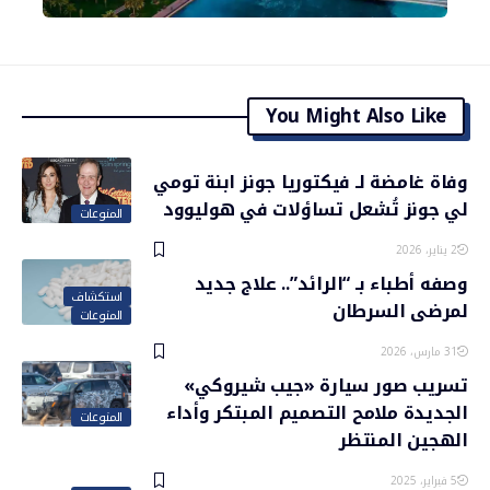
You Might Also Like
وفاة غامضة لـ فيكتوريا جونز ابنة تومي
لي جونز تُشعل تساؤلات في هوليوود
المنوعات
2 يناير، 2026
وصفه أطباء بـ “الرائد”.. علاج جديد
استكشاف
لمرضى السرطان
المنوعات
31 مارس، 2026
تسريب صور سيارة «جيب شيروكي»
الجديدة ملامح التصميم المبتكر وأداء
المنوعات
الهجين المنتظر
5 فبراير، 2025