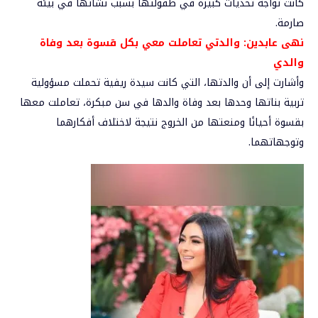
كانت تواجه تحديات كبيرة في طفولتها بسبب نشأتها في بيئة
صارمة.
نهى عابدين: والدتي تعاملت معي بكل قسوة بعد وفاة
والدي
وأشارت إلى أن والدتها، التي كانت سيدة ريفية تحملت مسؤولية
تربية بناتها وحدها بعد وفاة والدها في سن مبكرة، تعاملت معها
بقسوة أحيانًا ومنعتها من الخروج نتيجة لاختلاف أفكارهما
وتوجهاتهما.