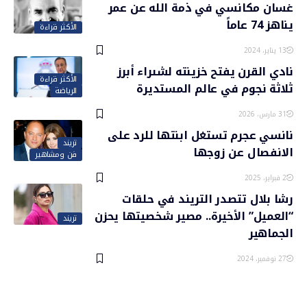
غسان مكانسي في ذمة الله عن عمر
يناهز 74 عاماً
الأكثر قراءة
13 يناير، 2024
نادي القرن يفتح خزينته لشىراء أبرز
الأكثر قراءة
ثلاثة نجوم في عالم المستديرة
الرياضة
31 مارس، 2026
نانسي عجرم تستغل ابنتها للرد على
تريند
الانفصال عن زوجها
فن ومشاهير
2 فبراير، 2025
رشا بلال تتصدر التريند في حلقات
“العميل” الأخيرة.. مصير شخصيتها يحزن
تريند
الجماهير
27 نوفمبر، 2024