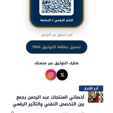
الختم الرقمي لـ السابعة
انقر للتحقق من التوثيق
تحميل بطاقة التوثيق PNG
شارك التوثيق عبر منصتك
آخر الأخبار
أخصائي المنتجات عبد الرحمن يجمع
بين التخصص التقني والتأثير الرقمي