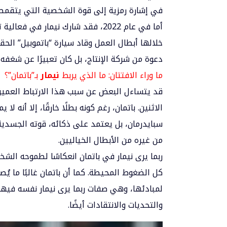
في إشارة رمزية إلى قوة الشخصية التي يتقمصه
خلالها أبطال العمل وقاد سيارة “باتموبيل” ال
دعوة من شركة الإنتاج، بل كان تعبيرًا عن شغ
ما وراء الافتتان: ما الذي يربط
نيمار
بـ”باتمان”؟
قد يتساءل البعض عن سبب هذا الارتباط العميق 
الاثنين. باتمان، رغم كونه بطلًا خارقًا، إلا أنه
سبايدرمان، بل يعتمد على ذكائه، قوته الجسدية، 
من غيره من الأبطال الخياليين.
ربما يرى نيمار في باتمان انعكاسًا لطموحه ال
كل الضغوط المحيطة. كما أن باتمان غالبًا ما 
لمبادئها، وهي صفات ربما يرى نيمار نفسه فيها
والتحديات والانتقادات أيضًا.