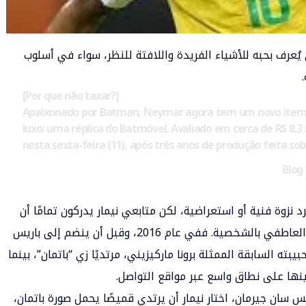
يُعرف بحبه للأشياء الفريدة واللافتة للنظر، سواء في أسلوب
[Por que não taxar?]
Apaixonado por Batman, Neymar agora tem um novo item d
luxo: uma réplica do Batmóvel. Avaliado em cerca de R$ 8,3 
nesta sexta-feira (11), após três anos de produção feita s
 نزوة فنية أو استعراضية، لكن متابعي نيمار يدركون تمامًا أن
هذه الخطوة تأتي في سياق طويل من ارتباطه العاطفي بالشخصية. ففي عام 2016، وقبل أن ينضم إلى باريس
ته السابقة الممثلة برونا ماركيزيني، مرتديًا زي “باتمان”، بينما
ها على نطاق واسع عبر مواقع التواصل.
نادي باريس سان جيرمان، اختار نيمار أن يرتدي قميصًا يحمل صورة باتمان،