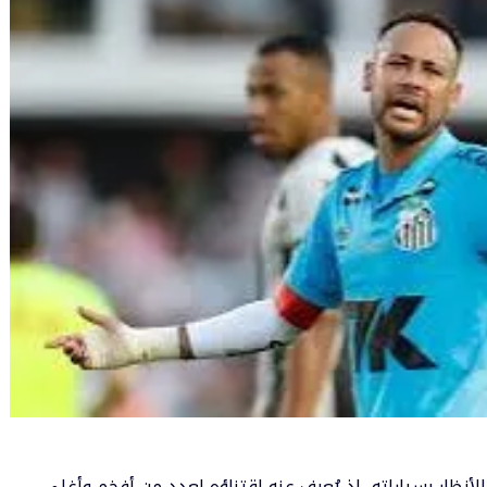
أنظار بسياراته، إذ يُعرف عنه اقتناؤه لعدد من أفخم وأغلى