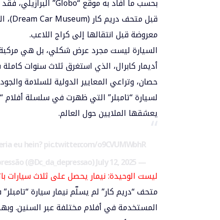
بحسب ما أفاد به موقع “
قبل مت
معروضة قبل انتقالها إلى كراج اللاعب.
السيارة ليست مجرد عرض شكلي، بل هي مركبة ح
حصان، وتراعي المعايير الدولية للسلامة والجو
لسيارة “تامبلر” التي ظهرت في سلسلة أفلام “با
يعشقها الملايين حول العالم.
eria eu hein?
pic.twitter.com/o9CVUMWbhR
July 12, 2025
— DC da Depressão (@Dc_da_depressao)
ليست الوحيدة: نيمار يحصل على ثلاث سيارات بات
متحف “دريم كار” لم يسلّم نيمار سيارة “تامبلر
المستخدمة في أفلام مختلفة عبر السنين. وبهذا