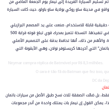
Globo” البرازيلي، فقد تم تسليم السيارة الفريدة إلى نيمار يوم الجمعة الماضي من
حف دريم كار (Dream Car Museum)، الواقع في مدينة ساو روكي بولاية ساو باولو، حيث كانت السيارة
قيقية قابلة للاستخدام، صنعت على يد المصمم البرازيلي
أديمار كابرال، الذي استغرق ثلاث سنوات كاملة في تنفيذها. النسخة تتميز بمحرك قوي تبلغ قوته قرابة 500
دة. والأهم من ذلك، أنها تحافظ بدقة على التصميم الأصلي
تمان” التي أخرجها كريستوفر نولان، وهي الأيقونة التي
Neymar compra réplica de Batmóvel por R$ 8,3 milhões.
O cara é tão fã do Batman que fez isso, qu
مان
” فقط، بل ضمّت الصفقة ثلاث نسخ طبق الأصل من سيارات باتمان
، يمكن القول إن نيمار بات يمتلك واحدة من أندر مجموعات