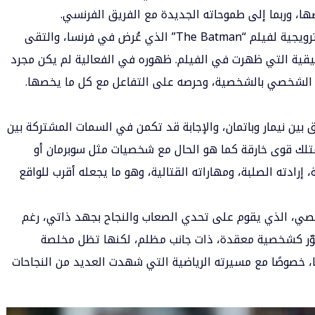
ا، وربما إلى طموحاته الجديدة مع الفريق الفرنسي.
أما في عام 2022، فقد شارك نيمار في فعالية ترويجية لفيلم “The Batman” الذي عُرض في فرنسا، والتقى
حقيقية التي ظهرت في الفيلم. ظهوره في الفعالية لم يكن مجرد
فه الشخصي بالشخصية، وحرصه على التفاعل مع كل ما يخصها.
بين نيمار وباتمان، والإجابة قد تكمن في السمات المشتركة بين
 لا يمتلك قوى خارقة كما هو الحال مع شخصيات مثل سوبرمان أو
إرادته الصلبة، ومهاراته القتالية، وهو ما يجعله أقرب للواقع
شخصي، الذي يقوم على تحدي الصعاب والنجاح بجهد ذاتي، رغم
يُصوّر كشخصية معقدة، ذات جانب مظلم، لكنها تظل مخلصة
، خصوصًا مع مسيرته الرياضية التي شهدت العديد من النجاحات