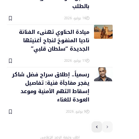
بالطلب
16 يوليو، 2026
ميادة الحناوي تهنىء الفنانة
ناديا المنفوخ لنجاح أغنيتها
الجديدة “سلطان قلبي”
11 يوليو، 2026
رسمياً.. إطلاق سراح فضل شاكر
يفجر مفاجأة فنية: تفاصيل
إسقاط التهم الأمنية وموعد
العودة للغناء
9 يوليو، 2026
اطلب وثيقة الرصد الإعلامي