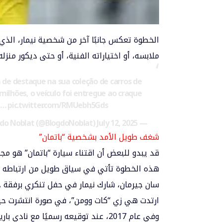
الخطوة تعكس جانبًا آخر من شخصية نيمار، الذي 
ملابسه، أو اختياراته الفنية، أو حتى ديكور منزله.
e destaque na sua coleção de carros de
milhões, o veículo foi entregue ao craque
ob…
pic.twitter.com/RMUebh5Gds
July 12, 2025
— Blog do Noblat (@BlogdoNoblat)
شغف طويل الأمد بشخصية “باتمان”
قد يبدو للبعض أن اقتناء سيارة “باتمان” هو مجرد
سان جيرمان، شارك نيمار في حفل تنكري برفقة حبيب
ارتدت هي زي “كات وومن”، في صورة انتشرت حين
وفي عام 2017، عند توقيعه رسميًا مع 