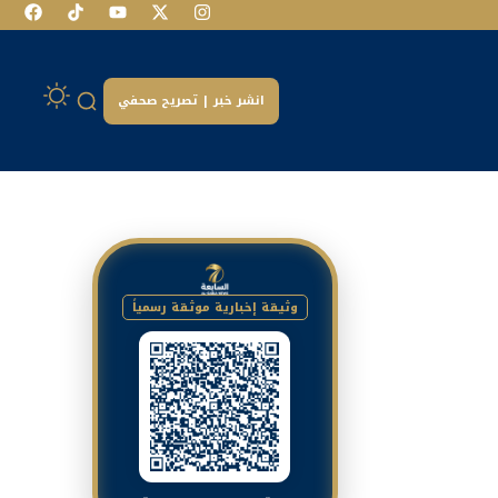
انشر خبر | تصريح صحفي
وثيقة إخبارية موثقة رسمياً