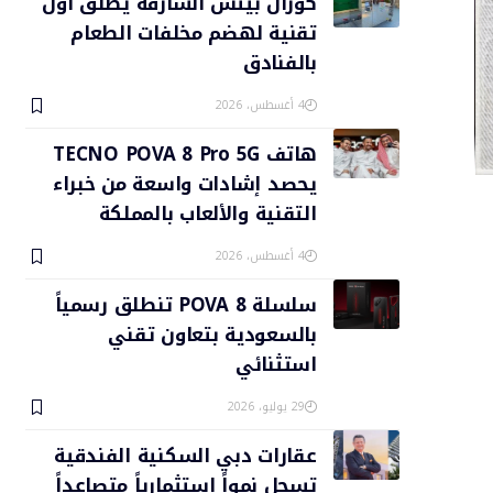
كورال بيتش الشارقة يطلق أول
تقنية لهضم مخلفات الطعام
بالفنادق
4 أغسطس، 2026
هاتف TECNO POVA 8 Pro 5G
يحصد إشادات واسعة من خبراء
التقنية والألعاب بالمملكة
4 أغسطس، 2026
سلسلة POVA 8 تنطلق رسمياً
بالسعودية بتعاون تقني
استثنائي
29 يوليو، 2026
عقارات دبي السكنية الفندقية
تسجل نمواً استثمارياً متصاعداً