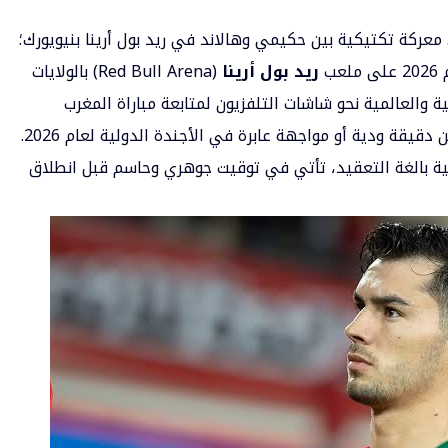
 معركة تكتيكية بين حكيمي وهالاند في ريد بول أرينا بنيويورك؛
ب
ريد بول أرينا
(Red Bull Arena) بالولايات
ة والعالمية نحو شاشات التلفزيون لمتابعة مباراة المغرب
والنرويج اليوم، فإن الأعين لا تترقب مجرد تسعين دقيقة ودية أو مواجهة عابرة في الأجندة الدولية لعام 2026.
فسية بالغة التعقيد، تأتي في توقيت جوهري وحاسم قبل انطلاق