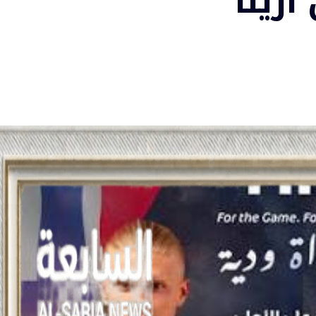
أرينا