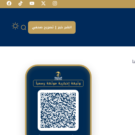
انشر خبر | تصريح صحفي
ا
وثيقة إخبارية موثقة رسمياً