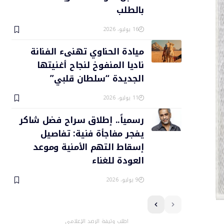
بالطلب
16 يوليو، 2026
ميادة الحناوي تهنىء الفنانة
ناديا المنفوخ لنجاح أغنيتها
الجديدة “سلطان قلبي”
11 يوليو، 2026
رسمياً.. إطلاق سراح فضل شاكر
يفجر مفاجأة فنية: تفاصيل
إسقاط التهم الأمنية وموعد
العودة للغناء
9 يوليو، 2026
اطلب وثيقة الرصد الإعلامي