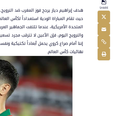
SHARE
هدف إبراهيم دياز يرجح فوز المغرب ضد النرويج..
حيث
تقام المباراة الودية استعداداً لكأس العالم 2026 على ملع
المتحدة الأمريكية، عندما تلتفت الجماهير العربي
إننا أمام صراع كروي يحمل أبعاداً تكتيكية ون
نهائيات كأس العالم.