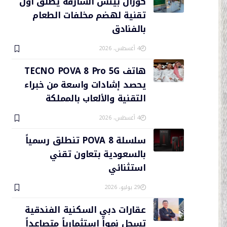
كورال بيتش الشارقة يطلق أول
تقنية لهضم مخلفات الطعام
بالفنادق
4 أغسطس، 2026
هاتف TECNO POVA 8 Pro 5G
يحصد إشادات واسعة من خبراء
التقنية والألعاب بالمملكة
4 أغسطس، 2026
سلسلة POVA 8 تنطلق رسمياً
بالسعودية بتعاون تقني
استثنائي
29 يوليو، 2026
عقارات دبي السكنية الفندقية
تسجل نمواً استثمارياً متصاعداً