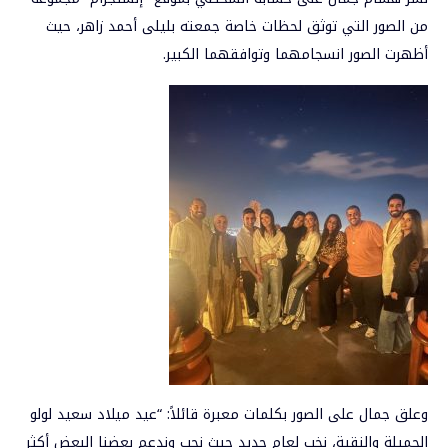
من الصور التي توثق لحظات خاصة جمعته بليلى أحمد زاهر، حيث
أظهرت الصور انسجامهما وتوافقهما الكبير.
وعلق جمال على الصور بكلمات معبرة قائلاً: “عيد ميلاد سعيد لولو
الجميلة والنقية، نخب لعام جديد حيث نحب وندعم بعضنا البعض أكثر