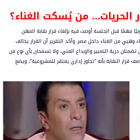
الحريات… من يُسكت الغناء؟
يًا مهمًا قبل الجلسة أوصت فيه بإلغاء قرار نقابة المهن
وهبي من الغناء داخل مصر. وأكد التقرير أن القرار يخالف
لمصري، وخاصة المادتين 65 و67 اللتين تضمنان حرية التعبير والإبداع الفني، ولا تسمحان بأي نوع من
وصف قرار النقابة بأنه “تجاوز إداري يفتقر للمشروعية”، ويضع