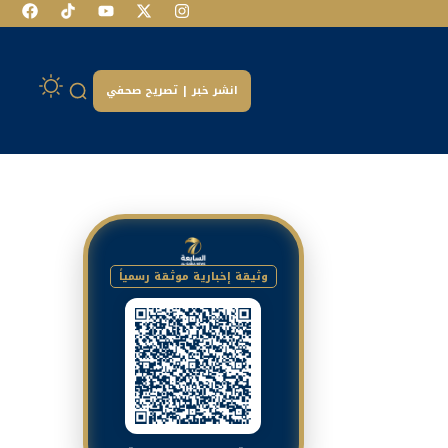
انشر خبر | تصريح صحفي
وثيقة إخبارية موثقة رسمياً