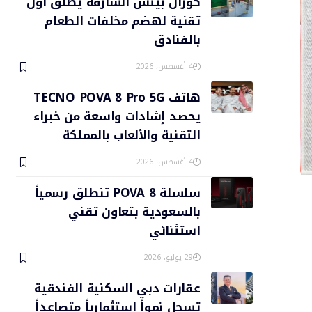
كورال بيتش الشارقة يطلق أول
تقنية لهضم مخلفات الطعام
بالفنادق
4 أغسطس، 2026
هاتف TECNO POVA 8 Pro 5G
يحصد إشادات واسعة من خبراء
التقنية والألعاب بالمملكة
4 أغسطس، 2026
سلسلة POVA 8 تنطلق رسمياً
بالسعودية بتعاون تقني
استثنائي
29 يوليو، 2026
عقارات دبي السكنية الفندقية
تسجل نمواً استثمارياً متصاعداً