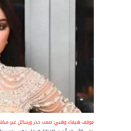
موقف هيفاء وهبي: صمت حذر ورسائل غير مباش