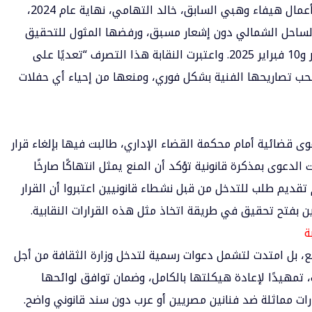
ترجع تفاصيل الأزمة إلى شكوى تقدم بها مدير أعمال هيفاء وهبي السابق، خالد التهامي، نهاية عام 2024،
الساحل الشمالي دون إشعار مسبق، ورفضها المثول للتحقيق
أمام النقابة في الجلسات المقررة يومي 27 يناير و10 فبراير 2025. واعتبرت النقابة هذا التصرف “تعديًا على
سحب تصاريحها الفنية بشكل فوري، ومنعها من إحياء أي حفلات
وى قضائية أمام محكمة القضاء الإداري، طالبت فيها بإلغاء قرار
ت الدعوى بمذكرة قانونية تؤكد أن المنع يمثل انتهاكًا صارخًا
 تقديم طلب للتدخل من قبل نشطاء قانونيين اعتبروا أن القرار
 بفتح تحقيق في طريقة اتخاذ مثل هذه القرارات النقابية.
ة
منع، بل امتدت لتشمل دعوات رسمية لتدخل وزارة الثقافة من أجل
، تمهيدًا لإعادة هيكلتها بالكامل، وضمان توافق لوائحها
ارات مماثلة ضد فنانين مصريين أو عرب دون سند قانوني واضح.