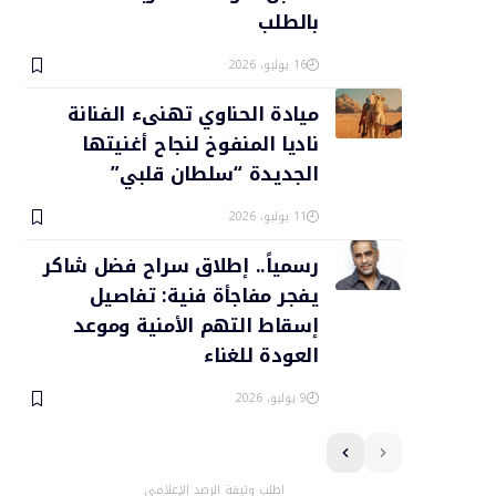
بالطلب
16 يوليو، 2026
ميادة الحناوي تهنىء الفنانة
ناديا المنفوخ لنجاح أغنيتها
الجديدة “سلطان قلبي”
11 يوليو، 2026
رسمياً.. إطلاق سراح فضل شاكر
يفجر مفاجأة فنية: تفاصيل
إسقاط التهم الأمنية وموعد
العودة للغناء
9 يوليو، 2026
اطلب وثيقة الرصد الإعلامي