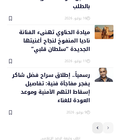
بالطلب
16 يوليو، 2026
ميادة الحناوي تهنىء الفنانة
ناديا المنفوخ لنجاح أغنيتها
الجديدة “سلطان قلبي”
11 يوليو، 2026
رسمياً.. إطلاق سراح فضل شاكر
يفجر مفاجأة فنية: تفاصيل
إسقاط التهم الأمنية وموعد
العودة للغناء
9 يوليو، 2026
اطلب وثيقة الرصد الإعلامي