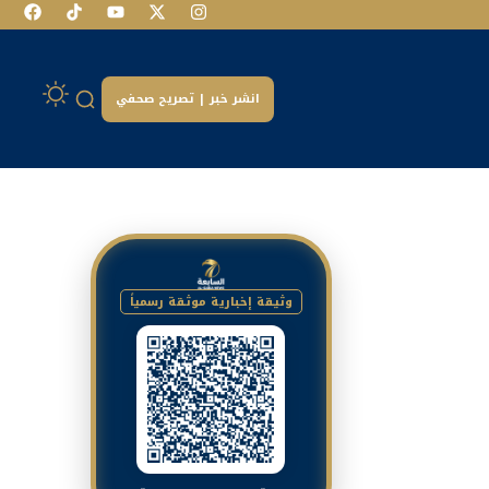
انشر خبر | تصريح صحفي
وثيقة إخبارية موثقة رسمياً