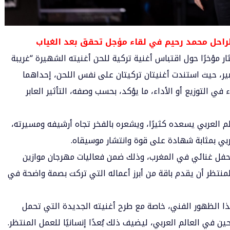
الراحل محمد رحيم في لقاء مؤجل تحقق بعد الغياب
ر مؤخرًا حول اقتباس أغنية تركية للحن أغنيته الشهيرة “غريبة
بير، حيث استندت أغنيتان تركيتان على نفس اللحن، إحداهما
ي التوزيع أو الأداء، ما يؤكد، بحسب وصفه، التأثير العابر
لم العربي يسعده كثيرًا، ويشعره بالفخر تجاه أرشيفه ومسيرته،
ربي بمثابة شهادة على قوة وانتشار موسيقاه.
 حفل غنائي في المغرب، وذلك ضمن فعاليات مهرجان موازين
لمنتظر أن يقدم باقة من أبرز أعماله التي تركت بصمة واضحة في
ا الظهور الفني، خاصة مع طرح أغنيته الجديدة التي تحمل
 في العالم العربي، ليضيف ذلك بُعدًا إنسانيًا للعمل المنتظر.