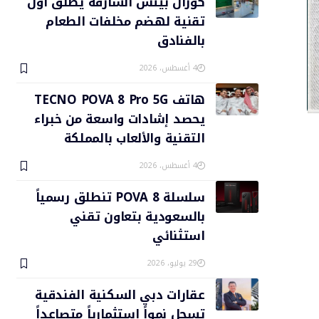
كورال بيتش الشارقة يطلق أول
تقنية لهضم مخلفات الطعام
بالفنادق
4 أغسطس، 2026
هاتف TECNO POVA 8 Pro 5G
يحصد إشادات واسعة من خبراء
التقنية والألعاب بالمملكة
4 أغسطس، 2026
سلسلة POVA 8 تنطلق رسمياً
بالسعودية بتعاون تقني
استثنائي
29 يوليو، 2026
عقارات دبي السكنية الفندقية
تسجل نمواً استثمارياً متصاعداً