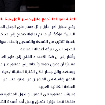
أغنية أمورادا تجمع وائل جسار لأول مرة ب
وفي سياق آخر، علّق وائل جسار على الجدل المثا
الناس”، مؤكدًا أن ما تم تداوله صحيح إلى حد ك
بنسبة تقترب من التسعة والتسعين بالمئة، سواء ف
للحدود الذي تتركه أعماله الغنائية.
وأشار إلى أن هذا الامتداد الفني إلى خارج العا
معتبرًا أن وصول صوته وألحانه إلى جمهور غير ع
ويستعد وائل جسار خلال الفترة المقبلة لإحياء
المقرر إقامته في العشرين من يونيو، حيث من ا
الساحة الغنائية العربية.
ويترقب جمهوره في المغرب والدول المجاورة هذ
خلفها قصة مؤثرة تتعلق برحيل أحد أعمدة التلحين