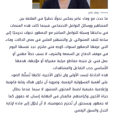
وفاء عامر
ما حدث مع وفاء عامر يعكس تحولًا خطيرًا في العلاقة بين
المشاهير ووسائل التواصل الاجتماعي. فبينما كانت هذه المنصات
في بدايتها وسيلة للتواصل المباشر مع الجمهور، تحولت تدريجيًا إلى
ساحة للنقد العشوائي، بل والتشهير العلني في بعض الحالات. وفاء،
التي عرفها الجمهور لسنوات كوجه فني ملتزم، تجد نفسها اليوم
في موقف الدفاع عن السمعة والشرف، لا بسبب خطأ مهني أو
عمل فني، بل نتيجة مقاطع مرئية مفبركة أو موّجهة، هدفها
الأساسي جذب التفاعل والمشاهدات.
هذه الحادثة ليست الأولى ولن تكون الأخيرة، لكنها تُسلّط الضوء
على أهمية المسؤولية الرقمية، وضرورة أن تكون هناك رقابة قانونية
وإعلامية حقيقية لضبط المحتوى المنشور، لا سيما عندما يطال
حياة الآخرين وكرامتهم. فالفنان في النهاية إنسان، له حقوق كما
له جمهور، ويستحق أن تُحترم خصوصيته، لا أن يُحوّل إلى مادة لإثارة
الجدل والسبق الرقمي.