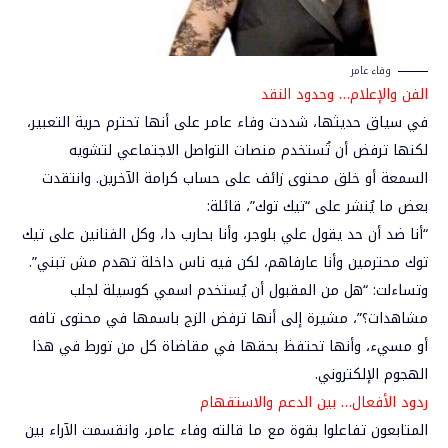
وفاء عامر
الفن
والإعلام… وحدود النقد
في سياق حديثها، شددت وفاء عامر على أنها تحترم
حرية التعبير
،
لكنها ترفض أن تُستخدم منصات التواصل الاجتماعي لتشويه
السمعة أو خلق محتوى زائف على حساب كرامة الآخرين. وانتقدت
بعض ما يُنشر على “تيك توك”، قائلة:
“أنا ضد أن حد يقول علي بلوجر، وأنا بحارب دا، وكل الفنانين على تيك
توك محترمين وأنا عارفاهم، لكن فيه ناس داخلة تهدم مش تبني”.
وتساءلت: “هل من المقبول أن يُستخدم اسمي كوسيلة لجلب
مشاهدات؟”، مشيرة إلى أنها
ترفض الزج باسمها في محتوى تافه
أو مسيء
، وأنها تحتفظ بحقها في مقاضاة كل من تورط في هذا
الهجوم الإلكتروني.
ردود
الأفعال… بين الدعم والاستفهام
المتابعون تفاعلوا بقوة مع ما قالته وفاء عامر، وانقسمت الآراء بين