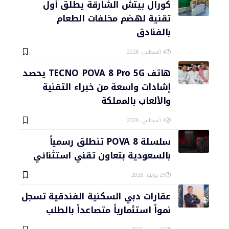
كورال بيتش الشارقة يطلق أول
تقنية لهضم مخلفات الطعام
بالفنادق
4 أغسطس، 2026
هاتف TECNO POVA 8 Pro 5G يحصد
إشادات واسعة من خبراء التقنية
والألعاب بالمملكة
4 أغسطس، 2026
سلسلة POVA 8 تنطلق رسمياً
بالسعودية بتعاون تقني استثنائي
29 يوليو، 2026
عقارات دبي السكنية الفندقية تسجل
نمواً استثمارياً متصاعداً بالطلب