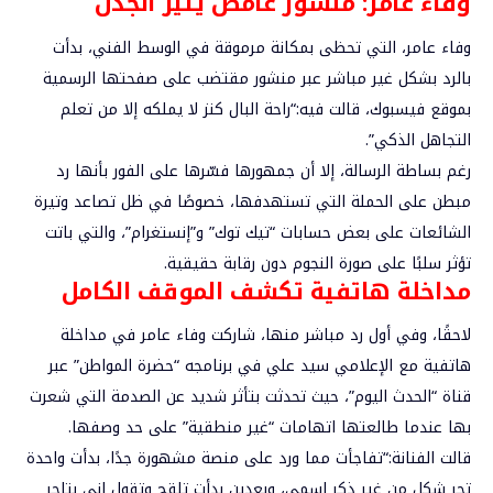
وفاء عامر: منشور
غامض يثير الجدل
وفاء عامر، التي تحظى بمكانة مرموقة في الوسط الفني، بدأت
بالرد بشكل غير مباشر عبر منشور مقتضب على صفحتها الرسمية
بموقع
فيسبوك
، قالت فيه:
“راحة البال كنز لا يملكه إلا من تعلم
التجاهل الذكي”
.
رغم بساطة الرسالة، إلا أن جمهورها فسّرها على الفور بأنها
رد
مبطن على الحملة التي تستهدفها
، خصوصًا في ظل تصاعد وتيرة
الشائعات على بعض حسابات “تيك توك” و”إنستغرام”، والتي باتت
تؤثر سلبًا على صورة النجوم دون رقابة حقيقية.
مداخلة
هاتفية تكشف الموقف الكامل
لاحقًا، وفي أول رد مباشر منها، شاركت وفاء عامر في
مداخلة
هاتفية مع الإعلامي سيد علي
في برنامجه “حضرة المواطن” عبر
قناة “الحدث اليوم”، حيث تحدثت بتأثر شديد عن الصدمة التي شعرت
بها عندما طالعتها اتهامات “غير منطقية” على حد وصفها.
قالت الفنانة:
“تفاجأت مما ورد على منصة مشهورة جدًا، بدأت واحدة
تجر شكل من غير ذكر اسمي، وبعدين بدأت تلقح وتقول إني بتاجر