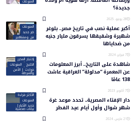
ورسائله الغامضة: أزمة هوية أم ولادة
المنوعات
جديدة؟
28 يونيو، 2025
المنوعات
أكبر عملية نصب في تاريخ مصر.. بلوغر
خبر جديد
شهيرة وشقيقها يسرقون مليار جنيه
فن ومشاهير
من ضحاياها
7 فبراير، 2024
إختيار المحرر
شاهدة على التاريخ.. أبرز المعلومات
الخليج
المنوعات
حوادث | الأمن
عن المعمرة “مدلولة” العراقية عاشت
والشرطة
138 عامًا
7 أكتوبر، 2023
الأكثر قراءة
دار الإفتاء المصرية.. تحدد موعد غرة
المنوعات
جديد الأخبار|
شهر شوال وأول أيام عيد الفطر
بيانات صحفية
21 مارس، 2024