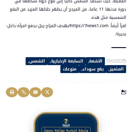
المقبلة، حيث تستعد الشمس حاليا إلى بلوغ ذروة نشاطها في
دورة مدتها 11 عاما، من المرجح أن يظهر خلالها المزيد من البقع
الشمسية مثل هذه.
اقرأ أيضاً:
https://7news1.com/بهدف-المزاح-رجل-يدفع-امرأة-داخل-
بحيرة/
TAGGED:
الأشعة
السابعة الإخبارية
الشمس
المتميز
بقع سوداء
منوعات
وثيقة إخبارية موثقة رسمياً