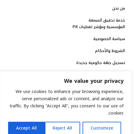
من نحن
خدمة تدقيق السمعة
المؤسسية ومؤشر تغطيات PR
سياسة الخصوصية
الشروط والأحكام
تسجيل جهة حكومية جديدة
الاعتماد الرسمي
We value your privacy
منصة إخبارية مرخصة
We use cookies to enhance your browsing experience,
serve personalized ads or content, and analyze our
traffic. By clicking "Accept All", you consent to our use of
انشر خبرك
cookies.
رقم الترخيص الاتحادي : 8793134
AR
جميع حقوق التوثيق الرقمي محفوظة لمنصة السابعة © 2026.
Accept All
Reject All
Customize