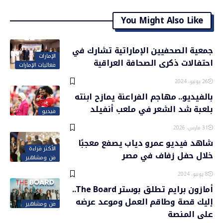
You Might Also Like
جمعية الصحفيين الإماراتية تشارك في
الإمارات
احتفالات ذكرى الصحافة العراقية
فعاليات الإمارات
26 يونيو، 2024
بالفيديو.. مهاجم الفراعنة يمازح ابنته
بلعبة شد الشعر في ملعب أنفيلد
فيديو
31 مارس، 2026
شاهد فيديو عمرو دياب يصفع معجبًا
الأكثر قراءة
خلال حفل زفاف في مصر
فن ومشاهير
8 يونيو، 2024
أمازون برايم تطلق بوستر The Board..
إليك قصة وطاقم العمل وموعد عرضه
فن ومشاهير
على المنصة