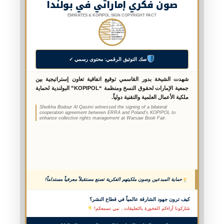
صون فكري إماراتي في بولندا
EMIRATES & KOPIPOL SIGN COPYRIGHT PACT
صك التوثيق الرقمي: محتوى رسمي ✓
شهدت الشيخة بدور القاسمي توقيع اتفاقية تعاون إستراتيجية بين
جمعية الإمارات لحقوق النسخ ومنظمة “KOPIPOL” البولندية لحماية
ملكية الأعمال العلمية والتقنية دولياً.
Sheikha Bodour Al Qasimi witnessed the signing of a bilateral
cooperation agreement between ERRA and Poland’s KOPIPOL to
enhance collective rights management at Warsaw Book Fair.
حماية المبدعين وصون ملكيتهم الفكرية تصنع مستقبلاً معرفياً مستداماً!
كيف ترون جهود الشارقة عالمياً في قطاع النشر؟
شاركونا آراءكم الفخورة بالتعليقات.. نبي نسمعكم!