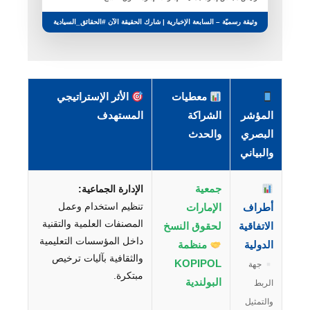
وثيقة رسميّة – السابعة الإخبارية | شارك الحقيقة الآن #الحقائق_السيادية
معطيات
الأثر الإستراتيجي
المؤشر
الشراكة
المستهدف
البصري
والحدث
والبياني
جمعية
الإدارة الجماعية:
تنظيم استخدام وعمل
أطراف
الإمارات
المصنفات العلمية والتقنية
الاتفاقية
لحقوق النسخ
داخل المؤسسات التعليمية
الدولية
منظمة
والثقافية بآليات ترخيص
KOPIPOL
جهة
مبتكرة.
البولندية
الربط
والتمثيل