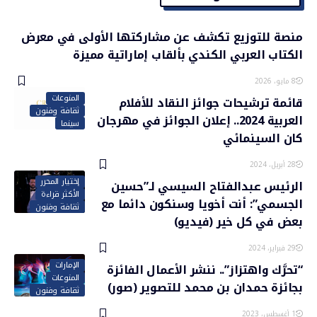
منصة للتوزيع تكشف عن مشاركتها الأولى في معرض
الكتاب العربي الكندي بألقاب إماراتية مميزة
8 مايو، 2026
المنوعات
قائمة ترشيحات جوائز النقاد للأفلام
ثقافة وفنون
العربية 2024.. إعلان الجوائز في مهرجان
سينما
كان السينمائي
28 أبريل، 2024
إختيار المحرر
الرئيس عبدالفتاح السيسي لـ”حسين
الأكثر قراءة
الجسمي”: أنت أخويا وسنكون دائما مع
ثقافة وفنون
بعض في كل خير (فيديو)
29 فبراير، 2024
الإمارات
“تحرَّك واهتزاز”.. ننشر الأعمال الفائزة
المنوعات
بجائزة حمدان بن محمد للتصوير (صور)
ثقافة وفنون
1 أغسطس، 2023