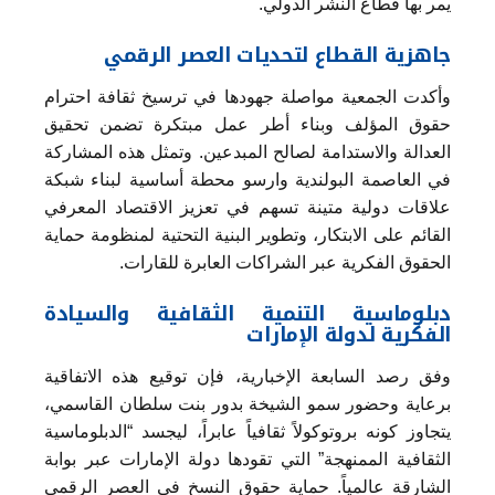
يمر بها قطاع النشر الدولي.
جاهزية القطاع لتحديات العصر الرقمي
وأكدت الجمعية مواصلة جهودها في ترسيخ ثقافة احترام
حقوق المؤلف وبناء أطر عمل مبتكرة تضمن تحقيق
العدالة والاستدامة لصالح المبدعين. وتمثل هذه المشاركة
في العاصمة البولندية وارسو محطة أساسية لبناء شبكة
علاقات دولية متينة تسهم في تعزيز الاقتصاد المعرفي
القائم على الابتكار، وتطوير البنية التحتية لمنظومة حماية
الحقوق الفكرية عبر الشراكات العابرة للقارات.
دبلوماسية التنمية الثقافية والسيادة
الفكرية لدولة الإمارات
وفق رصد السابعة الإخبارية، فإن توقيع هذه الاتفاقية
برعاية وحضور سمو الشيخة بدور بنت سلطان القاسمي،
يتجاوز كونه بروتوكولاً ثقافياً عابراً، ليجسد “الدبلوماسية
الثقافية الممنهجة” التي تقودها دولة الإمارات عبر بوابة
الشارقة عالمياً. حماية حقوق النسخ في العصر الرقمي