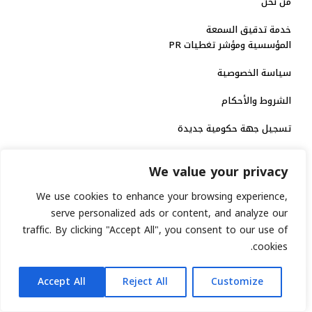
من نحن
خدمة تدقيق السمعة
المؤسسية ومؤشر تغطيات PR
سياسة الخصوصية
الشروط والأحكام
تسجيل جهة حكومية جديدة
الاعتماد الرسمي
We value your privacy
منصة إخبارية مرخصة
We use cookies to enhance your browsing experience,
serve personalized ads or content, and analyze our
انشر خبرك
traffic. By clicking "Accept All", you consent to our use of
cookies.
رقم الترخيص الاتحادي : 8793134
AR
جميع حقوق التوثيق الرقمي محفوظة لمنصة السابعة © 2026.
Accept All
Reject All
Customize