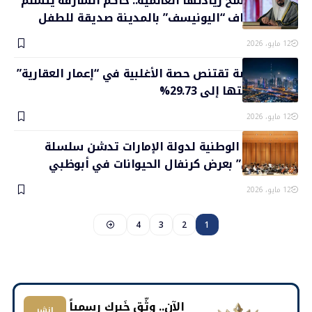
الشارقة ترسخ ريادتها العالمية.. حاكم الشارقة يتسلم
تجديد اعتراف “اليونيسف” بالمدينة صديقة للطفل
12 مايو، 2026
دبي القابضة تقتنص حصة الأغلبية في “إعمار العقارية”
وترفع ملكيتها إلى 29.73%
12 مايو، 2026
الأوركسترا الوطنية لدولة الإمارات تدشن سلسلة
“حكاية لحن” بعرض كرنفال الحيوانات في أبوظبي
12 مايو، 2026
4
3
2
1
​الآن.. وثّق خَبرك رسمياً
انشر