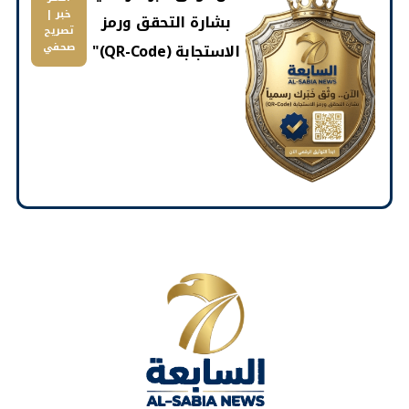
خبر |
بشارة التحقق ورمز
تصريح
الاستجابة (QR-Code)"
صحفي