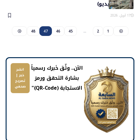
أبوظبي (فيديو)
17 أبريل، 2026
48
47
46
45
…
2
1
​الآن.. وثّق خَبرك رسمياً
انشر
خبر |
بشارة التحقق ورمز
تصريح
الاستجابة (QR-Code)"
صحفي