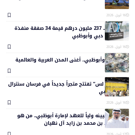
العالم
16 أبريل، 2026
في رمضان.. 237 مليون درهم قيمة 34 صفقة منفذة
في سوقي دبي وأبوظبي
16 أبريل، 2026
بينها دبي وأبوظبي.. أغنى المدن العربية والعالمية
16 أبريل، 2026
“براندز فور لس” تفتتح متجراً جديداً في فرسان سنترال
مول بأبوظبي
16 أبريل، 2026
بمناسبة تعيينه ولياً للعهد لإمارة أبوظبي.. من هو
الشيخ خالد بن محمد بن زايد آل نهيان
17 أبريل، 2026