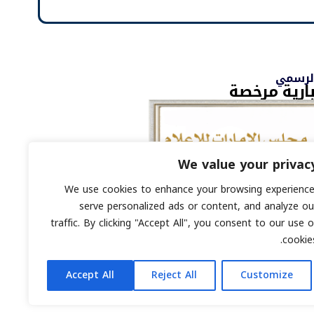
الرسمي
ارية مرخصة
We value your privac
We use cookies to enhance your browsing experience
ي : 8793134
serve personalized ads or content, and analyze ou
رقمي محفوظة لمنصة السابعة © 2026.
traffic. By clicking "Accept All", you consent to our use o
cookies
Accept All
Reject All
Customize