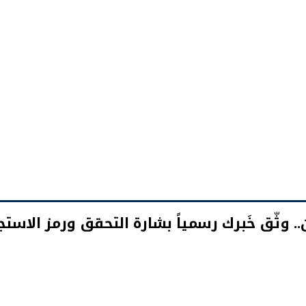
ن.. وثّق خَبرك رسمياً بشارة التحقق ورمز الاستجابة (Code