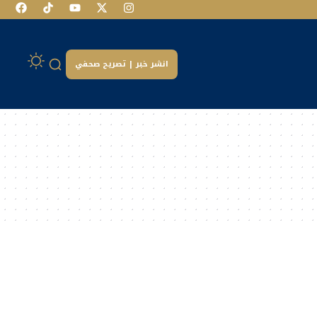
انشر خبر | تصريح صحفي