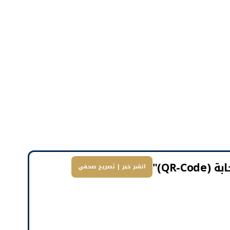
QR-)"
انشر خبر | تصريح صحفي