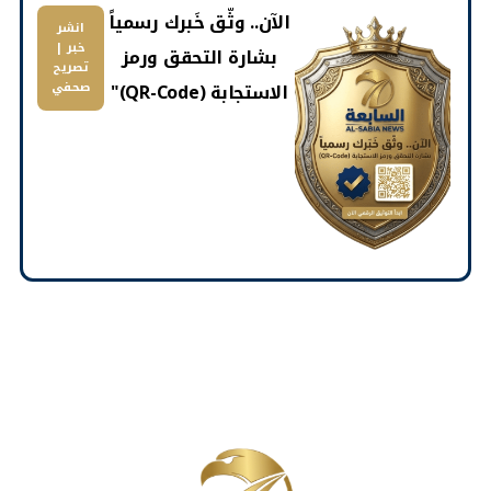
​الآن.. وثّق خَبرك رسمياً
انشر
خبر |
بشارة التحقق ورمز
تصريح
الاستجابة (QR-Code)"
صحفي