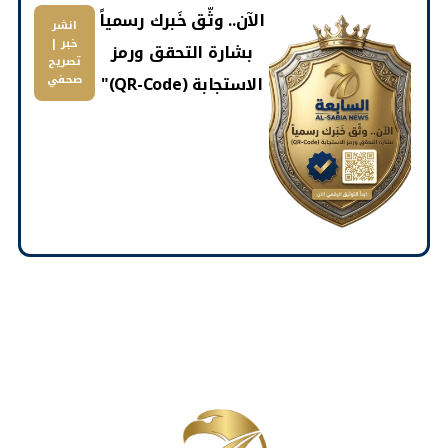
​الآن.. وثّق خَبرك رسمياً
انشر
خبر |
بشارة التحقق ورمز
تصريح
الاستجابة (QR-Code)"
صحفي