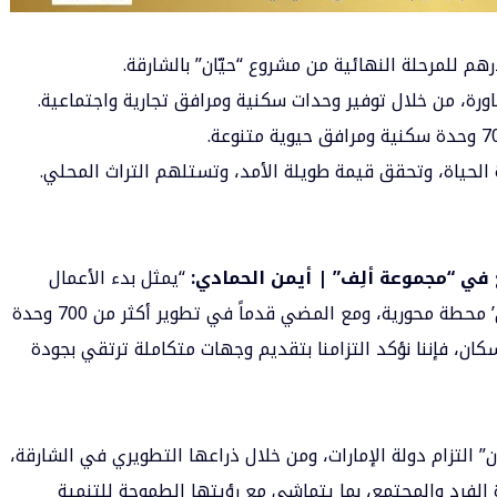
ورة، من خلال توفير وحدات سكنية ومرافق تجارية واجتماعية.
لحياة، وتحقق قيمة طويلة الأمد، وتستلهم التراث المحلي.
 في “مجموعة ألِف” | أيمن الحمادي:
“يمثل بدء الأعمال
الإنشائية في المرحلة النهائية من مشروع ‘حيّان’ محطة محورية، ومع المضي قدماً في تطوير أكثر من 700 وحدة
ان، فإننا نؤكد التزامنا بتقديم وجهات متكاملة ترتقي بجودة
” التزام دولة الإمارات، ومن خلال ذراعها التطويري في الشارقة،
 الفرد والمجتمع، بما يتماشى مع رؤيتها الطموحة للتنمية