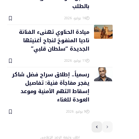
بالطلب
16 يوليو، 2026
ميادة الحناوي تهنىء الفنانة
ناديا المنفوخ لنجاح أغنيتها
الجديدة “سلطان قلبي”
11 يوليو، 2026
رسمياً.. إطلاق سراح فضل شاكر
يفجر مفاجأة فنية: تفاصيل
إسقاط التهم الأمنية وموعد
العودة للغناء
9 يوليو، 2026
اطلب وثيقة الرصد الإعلامي