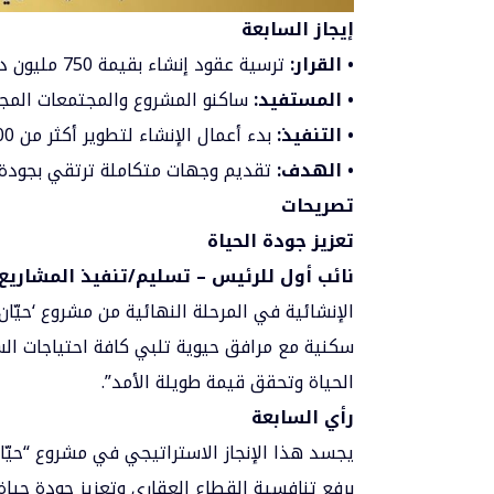
إيجاز السابعة
• القرار:
ترسية عقود إنشاء بقيمة 750 مليون درهم للمرحلة النهائية من مشروع “حيّان” بالشارقة.
• المستفيد:
ساكنو المشروع والمجتمعات المجا
• التنفيذ:
بدء أعمال الإنشاء لتطوير أكثر من 700 وحدة سكنية ومرافق حيوية متنوعة.
• الهدف:
تقديم وجهات متكاملة ترتقي بجودة ا
تصريحات
تعزيز جودة الحياة
نائب أول للرئيس – تسليم/تنفيذ المشاريع
سكنية مع مرافق حيوية تلبي كافة احتياجات السك
الحياة وتحقق قيمة طويلة الأمد”.
رأي السابعة
يجسد هذا الإنجاز الاستراتيجي في مشروع “حيّان
برفع تنافسية القطاع العقاري وتعزيز جودة حياة