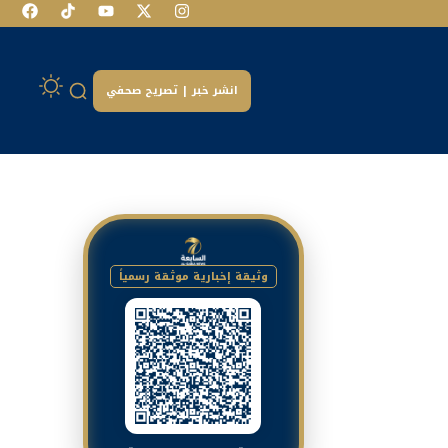
انشر خبر | تصريح صحفي
وثيقة إخبارية موثقة رسمياً