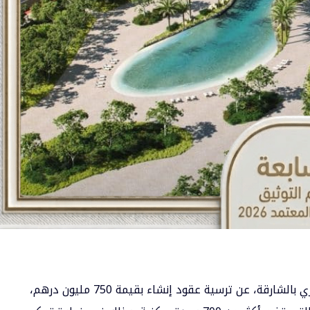
أعلنت “مجموعة ألِف”، أبرز شركات التطوير العقاري بالشارقة، عن ترسية عقود إنشاء بقيمة 750 مليون درهم،