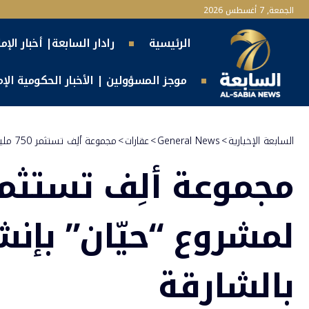
الجمعة, 7 أغسطس 2026
الرئيسية
رادار السابعة| أخبار الإم
موجز المسؤولين | الأخبار الحكومية الإما
السابعة الإخبارية
>
General News
>
عقارات
>
مجموعة ألِف تستثمر 750 مليون درهم لمشروع “حيّان” بإنشاء 700 وحدة سكنية بالشارقة
بالشارقة