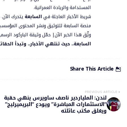
المستدامة والريادة العمرانية.
شريط الأخبار العاجلة في
السابعة
يتحرك الآن. 
منصة السابعة للتوثيق ونشر المحتوى المؤسسي
وثِّق هذا الخبر الآن| حمّل وثيقة الباركود الر
السابعة.. حيث تنتهي الأخبار.. وتبدأ الحقائ
Share This Article
PREVIOUS ARTICLE
لندن: الملياردير ناصف ساويرس ينهي حقبة
“الاستثمارات المباشرة” ويودع “البريميرليج”
ويغلق مكتب عائلته