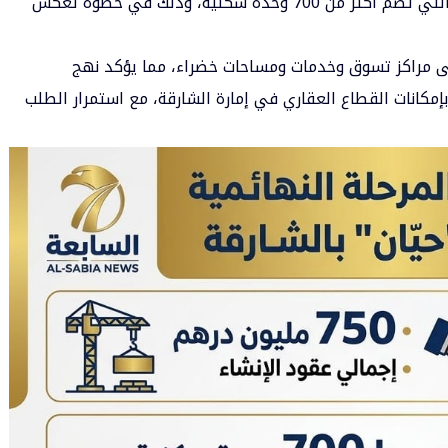
إيذاناً ببدء المرحلة النهائية من مشروع “حيّان”، التي تضم أكثر من 700 وحدة سكنية، وذلك في خطوة تعكس
ى مراكز تسوق وخدمات ومساحات خضراء، مما يؤكد نهج
مكانات القطاع العقاري في إمارة الشارقة، مع استمرار الطلب