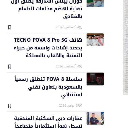
كورال بيتش الشارقة يطلق أول
تقنية لهضم مخلفات الطعام
بالفنادق
4 أغسطس، 2026
هاتف TECNO POVA 8 Pro 5G
يحصد إشادات واسعة من خبراء
التقنية والألعاب بالمملكة
4 أغسطس، 2026
سلسلة POVA 8 تنطلق رسمياً
بالسعودية بتعاون تقني
استثنائي
29 يوليو، 2026
عقارات دبي السكنية الفندقية
تسجل نمواً استثمارياً متصاعداً