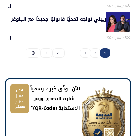
6 ديسمبر، 2024
رضوى الشربيني تواجه تحديًا قانونيًا جديدًا مع البلوغر
عبدالله
5 ديسمبر، 2024
30
29
…
3
2
1
​الآن.. وثّق خَبرك رسمياً
انشر
خبر |
بشارة التحقق ورمز
تصريح
الاستجابة (QR-Code)"
صحفي