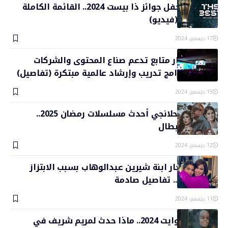
بث مباشر حفل جوائز ذا بيست 2024.. القائمة الكاملة
للمرشحين (فيديو)
17 ديسمبر، 2024
“قمة المليار متابع تدعم صناع المحتوى والشركات
الناشئة ببرامج تدريب وإرشاد عالمية مبتكرة (تفاصيل)
15 ديسمبر، 2024
مسلسل الحلانجي أحدث مسلسلات رمضان 2025..
القصة والأبطال
12 ديسمبر، 2024
محاولة انتحار ابنة شيرين عبدالوهاب بسبب الابتزاز
بصور خاصة.. تفاصيل صادمة
11 ديسمبر، 2024
فيلم سنو وايت 2024.. ماذا حدث لمريم شريف في