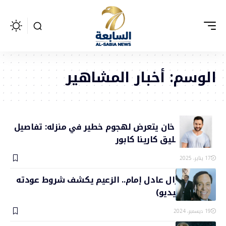
الوسم:
أخبار المشاهير
سيف علي خان يتعرض لهجوم خطير في منزله: تفاصيل
الحادث وتعليق كارينا كابور
17 يناير، 2025
حقيقة اعتزال عادل إمام.. الزعيم يكشف شروط عودته
للسينما (فيديو)
19 ديسمبر، 2024