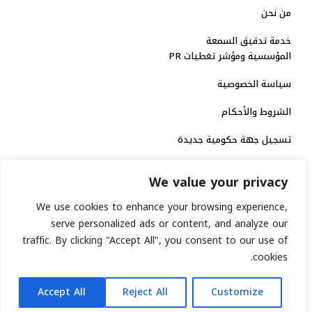
من نحن
خدمة تدقيق السمعة
المؤسسية ومؤشر تغطيات PR
سياسة الخصوصية
الشروط والأحكام
تسجيل جهة حكومية جديدة
الاعتماد الرسمي
We value your privacy
منصة إخبارية مرخصة
We use cookies to enhance your browsing experience,
serve personalized ads or content, and analyze our
traffic. By clicking "Accept All", you consent to our use of
انشر خبرك
cookies.
رقم الترخيص الاتحادي : 8793134
AR
جميع حقوق التوثيق الرقمي محفوظة لمنصة السابعة © 2026.
Accept All
Reject All
Customize