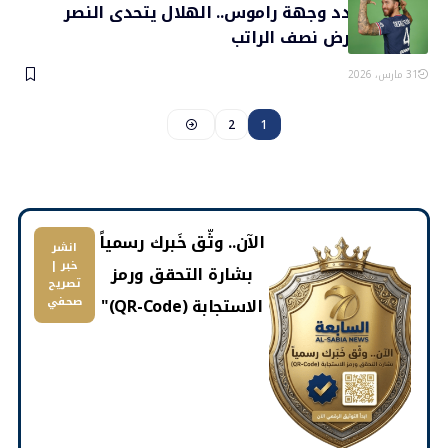
الأموال تحدد وجهة راموس.. الهلال يتحدى النصر
وباريس يعرض نصف الراتب
31 مارس، 2026
2
1
​الآن.. وثّق خَبرك رسمياً
انشر
خبر |
بشارة التحقق ورمز
تصريح
الاستجابة (QR-Code)"
صحفي