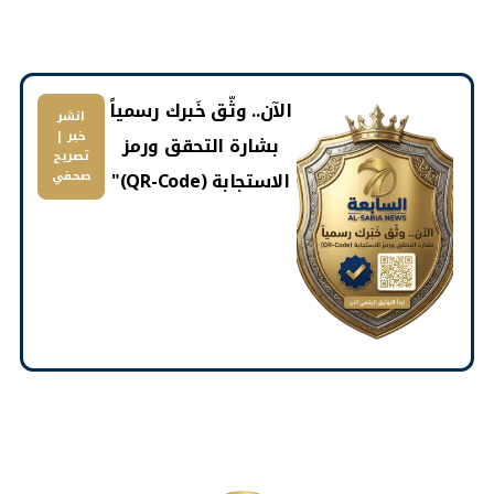
​الآن.. وثّق خَبرك رسمياً
انشر
خبر |
بشارة التحقق ورمز
تصريح
الاستجابة (QR-Code)"
صحفي