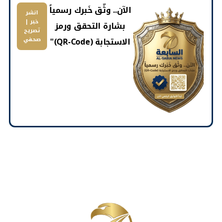
​الآن.. وثّق خَبرك رسمياً
انشر
خبر |
بشارة التحقق ورمز
تصريح
الاستجابة (QR-Code)"
صحفي