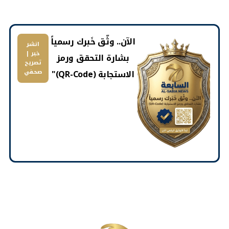
​الآن.. وثّق خَبرك رسمياً
انشر
خبر |
بشارة التحقق ورمز
تصريح
الاستجابة (QR-Code)"
صحفي