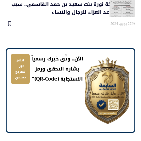
وفاة الشيخة نورة بنت سعيد بن حمد القاسمي.. سبب
الوفاة وموعد العزاء للرجال والنساء
27 يونيو، 2024
​الآن.. وثّق خَبرك رسمياً
انشر
خبر |
بشارة التحقق ورمز
تصريح
الاستجابة (QR-Code)"
صحفي