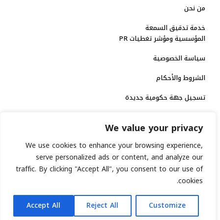
من نحن
خدمة تدقيق السمعة
المؤسسية ومؤشر تغطيات PR
سياسة الخصوصية
الشروط والأحكام
تسجيل جهة حكومية جديدة
الاعتماد الرسمي
We value your privacy
منصة إخبارية مرخصة
We use cookies to enhance your browsing experience,
serve personalized ads or content, and analyze our
traffic. By clicking "Accept All", you consent to our use of
انشر خبرك
cookies.
رقم الترخيص الاتحادي : 8793134
AR
جميع حقوق التوثيق الرقمي محفوظة لمنصة السابعة © 2026.
Accept All
Reject All
Customize