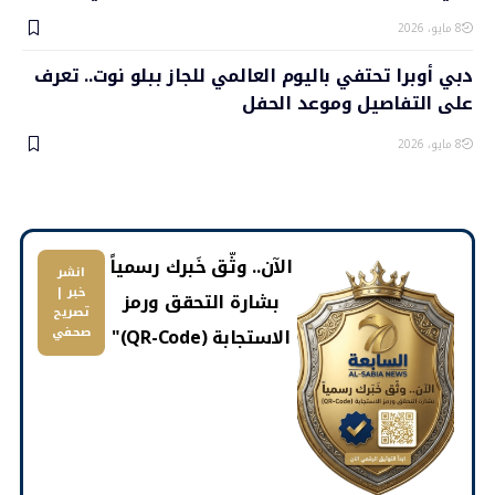
8 مايو، 2026
دبي أوبرا تحتفي باليوم العالمي للجاز ببلو نوت.. تعرف
على التفاصيل وموعد الحفل
8 مايو، 2026
​الآن.. وثّق خَبرك رسمياً
انشر
خبر |
بشارة التحقق ورمز
تصريح
الاستجابة (QR-Code)"
صحفي