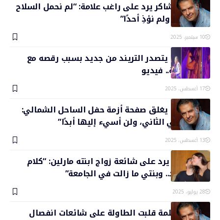
نجل فضل شاكر يرد على راغب علامة: “لم نحمل السلاح
إلا للدفاع.. ولم نؤذِ أحدًا”
10 سبتمبر، 2025
راغب علامة يتصدر التريند من جديد بسبب رقصه مع
فتاة لبنانية.. فيديو
17 أغسطس، 2025
راغب علامة يغلق صفحة أزمة حفل الساحل الشمالي:
“مصر وطني الثاني، ولن أسيء إليها أبدًا”
13 أغسطس، 2025
وائل جسار يرد على شائعة زواج ابنته مارلين: “كلام
فارغ وحسد.. وبنتي ما زالت في الجامعة”
28 يوليو، 2025
“ملكي”.. كلمة قلبت الطاولة على شائعات انفصال