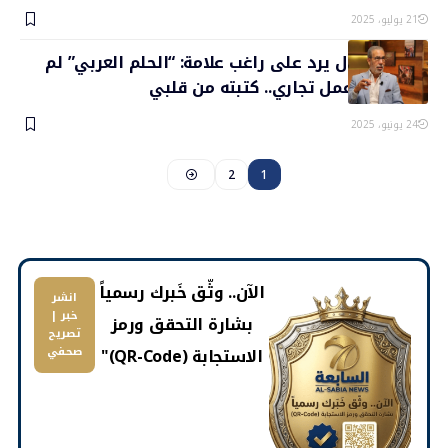
21 يوليو، 2025
مدحت العدل يرد على راغب علامة: “الحلم العربي” لم
يكن مجرد عمل تجاري.. كتبته من قلبي
24 يونيو، 2025
2
1
​الآن.. وثّق خَبرك رسمياً
انشر
خبر |
بشارة التحقق ورمز
تصريح
الاستجابة (QR-Code)"
صحفي