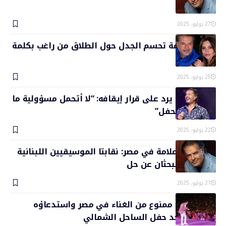
راغب علامة
27 يوليو، 2025
جيهان علامة تحسم الجدل حول الطلاق من راغب بكلمة
واحدة
25 يوليو، 2025
راغب علامة يرد على قرار إيقافه: “لا أتحمل مسؤولية ما
حدث في الحفل”
22 يوليو، 2025
أزمة راغب علامة في مصر: نقابتا الموسيقيين اللبنانية
والمصرية تبحثان عن حل
21 يوليو، 2025
راغب علامة ممنوع من الغناء في مصر واستدعاؤه
للتحقيق بعد حفل الساحل الشمالي